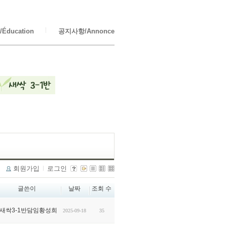
Éducation
공지사항/Annonce
회원가입
로그인
글쓴이
날짜
조회 수
새싹3-1반담임황성희
2025-09-18
35