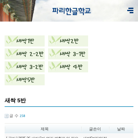
새싹 5반
글 수
258
제목
글쓴이
날짜