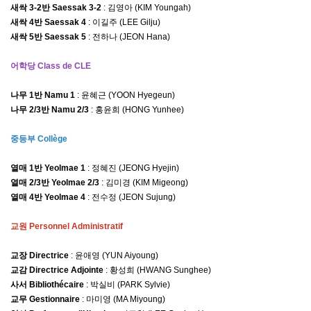
새싹
3-2
반
Saessak 3-2
:
김영아
(KIM
Youngah
)
새싹
4
반
Saessak 4
: 이길주 (LEE Gilju)
새싹
5
반
Saessak 5
:
전하나
(JEON Hana)
어학당
Class de CLE
나무
1
반
Namu 1
:
윤혜근
(YOON
Hyegeun
)
나무
2/3
반
Namu 2/3
:
홍윤희
(HONG
Yunhee
)
중등부
Coll
è
ge
열매
1
반
Yeolmae 1
:
정혜진
(JEONG
Hyejin
)
열매
2/3
반
Yeolmae 2/3
:
김미경
(KIM
Migeong
)
열매
4
반
Yeolmae 4
:
전수정
(JEON
Sujung
)
교원
P
ersonnel Administratif
교장
Directrice
:
윤애영
(
YUN
Aiyoung
)
교감
Directrice Adjointe
:
황성희
(HWANG
Sunghee
)
사서
Bibliothécaire
:
박실비
(
PARK Sylvie
)
교무
Gestionnaire
:
마미영
(
MA Miyoung
)