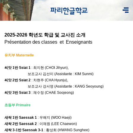
2025-2026 학년도 학급 및 교사진 소개
Présentation des classes et
Enseignants
유치부
Maternelle
씨앗
1
반
Ssiat
1
:
최지현
(CHOI
Jihyun
),
보조교사
김선미
(Assistante : KIM
Sunmi
)
씨앗
2
반
Ssiat
2
:
차현주
(CHA
Hyunju
),
보조교사
강서영
(Assistante : KANG
Seoyoung
)
씨앗
3
반
Ssiat 3
:
채수정
(CHAE
Soojeong
)
초등부
Primaire
새싹
1
반
Saessak
1
:
우해지
(WOO
Haeji
)
새싹
2
반
Saessak 2
:
이채원
(LEE
Chaewon
)
새싹
3-1
반
Saessak 3-1
:
황성희
(HWANG
Sunghee
)