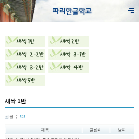
새싹 1반
글 수
525
제목
글쓴이
날짜