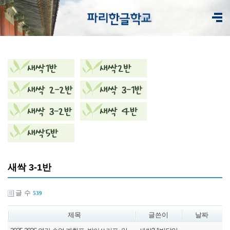
새싹 3-1반
글 수
539
제목
글쓴이
날짜