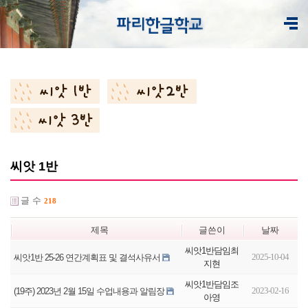
씨앗 1반
글 수
218
제목
글쓴이
날짜
씨앗1반담임최
2025-10-04
씨앗1반 25-26 연간계획표 및 결석사유서
지현
씨앗1반담임조
2023-02-16
(19주) 2023년 2월 15일 수업내용과 알림장
아영