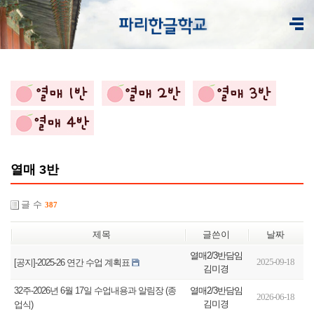
열매 3반
글 수
387
제목
글쓴이
날짜
열매2/3반담임
2025-09-18
[공지]-2025-26 연간 수업 계획표
김미경
열매2/3반담임
32주-2026년 6월 17일 수업내용과 알림장 (종
2026-06-18
김미경
업식)