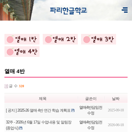
열매 4반
글 수
320
제목
글쓴이
날짜
열매4반담임전
2025-09-18
[ 공지 ] 2025-26 열매 4반 연간 학습 계획표
수정
열매4반담임전
32주 - 2026년 6월 17일 수업내용 및 알림장
2026-06-18
수정
(종업식)