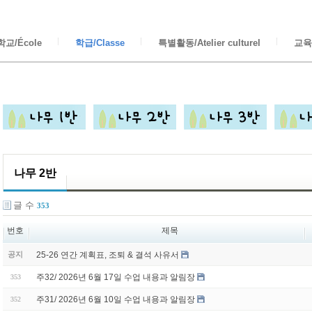
교/École
학급/Classe
특별활동/Atelier culturel
교육/
나무 2반
글 수
353
번호
제목
25-26 연간 계획표, 조퇴 & 결석 사유서
공지
주32/ 2026년 6월 17일 수업 내용과 알림장
353
주31/ 2026년 6월 10일 수업 내용과 알림장
352