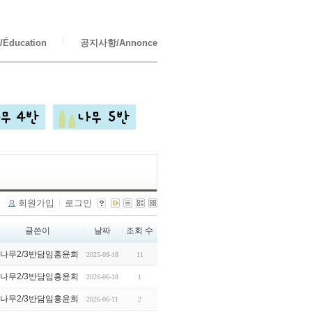
Éducation
공지사항/Annonce
회원가입
로그인
글쓴이
날짜
조회 수
나무2/3반담임홍윤희
2025-09-18
11
나무2/3반담임홍윤희
2026-06-18
1
나무2/3반담임홍윤희
2026-06-11
2