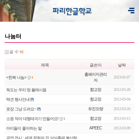
나눔터
글 수
92
제목
글쓴이
날짜
홈페이지관리
2023-01-07
<한복 나눔>
1
자
함교장
2012-05-28
독도는 우리 땅 플래시몹
함교장
2012-05-04
택견 행사안내
유진모량
2012-03-26
옷장 그냥 드려요~
함교장
2012-03-15
소원 적어 대형태극기 만들어요!
1
APEEC
2012-03-09
아이들이 좋아하는 말
공연.전시 : 세계 문화의 집 상상축제 봉산탈