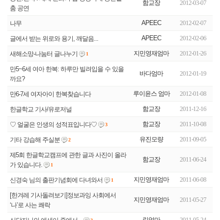
함교장
2012-03-07
춤 공연
APEEC
2012-02-07
나무
APEEC
2012-02-06
글에서 받는 위로와 용기, 깨달음...
지민영재엄마
2012-01-26
새해소망-나눔터 글나누기
1
만5~6세 여아 한복: 하루만 빌려입을 수 있을
바다엄마
2012-01-19
까요?
루이윤스 엄마
2012-01-08
만6-7세 여자아이 한복찾습니다
함교장
2011-12-16
한글학교 기사/유로저널
함교장
2011-10-08
♡ 얼굴은 인생의 성적표입니다♡
3
유진모량
2011-09-05
기타 강습해 주실분
2
제5회 한글학교캠프에 관한 글과 사진이 올라
함교장
2011-06-24
가 있습니다.
1
지민영재엄마
2011-06-08
신경숙 님의 출판기념회에 다녀와서
1
[한겨레 기사돌려보기]정보과잉 사회에서
지민영재엄마
2011-05-27
‘나’로 사는 쾌락
린엄마
2011-05-24