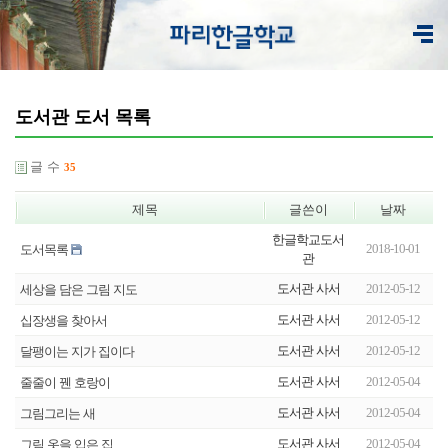
도서관 도서 목록
글 수
35
제목
글쓴이
날짜
한글학교도서
2018-10-01
도서목록
관
도서관 사서
2012-05-12
세상을 담은 그림 지도
도서관 사서
2012-05-12
십장생을 찾아서
도서관 사서
2012-05-12
달팽이는 지가 집이다
도서관 사서
2012-05-04
줄줄이 꿴 호랑이
도서관 사서
2012-05-04
그림그리는 새
도서관 사서
2012-05-04
그림 옷을 입은 집