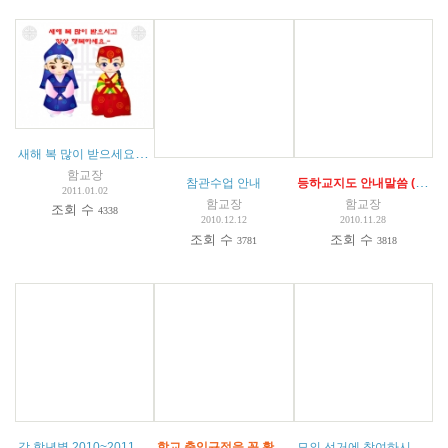
새해 복 많이 받으세요. / 개학은 1월 5일입니다.
(
3
)
함교장
등하교지도 안내말씀 (유치원반의 변동사항)
참관수업 안내
2011.01.02
함교장
함교장
조회 수
4338
2010.12.12
2010.11.28
조회 수
조회 수
3781
3818
각 학년별 2010~2011년도 교육과정 요약표
학교 출입규정을 꼭 확인하십시요.
모의 선거에 참여하시길 바랍니다.