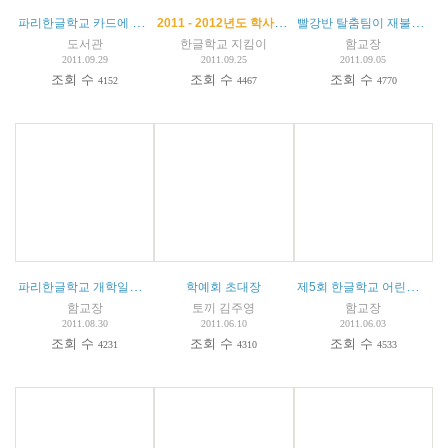
파리한글학교 카드에 대해 알려드립니다.
2011 - 2012년도 학사일정과 수업 시간표 안내
빨강반 탈춤팀이 재불한인회 한가위 대축제에 참가합니다.
도서관
한글학교 지킴이
함교장
2011.09.29
2011.09.25
2011.09.05
조회 수
조회 수
조회 수
4152
4467
4770
파리한글학교 개학일은 9월21일입니다.
제5회 한글학교 어린이 캠프 준비물및 안내
학예회 초대장
함교장
토끼 김주영
함교장
2011.08.30
2011.06.10
2011.06.03
조회 수
조회 수
조회 수
4231
4310
4533