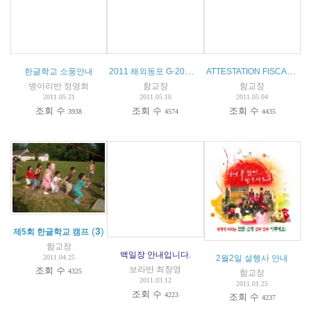
2011 해외동포 G-20세대 여름 캠퍼스 프로그램(HoME) 참가자 모집
ATTESTATION FISCALE ANNEE 2010-2011
한글학교 소풍안내
병아리반 정영희
함교장
함교장
2011.05.21
2011.05.16
2011.05.04
조회 수
조회 수
조회 수
3938
4574
4435
(
3
)
제5회 한글학교 캠프
함교장
백일장 안내입니다.
2011.04.25
2월2일 설행사 안내
보라반 최창영
조회 수
4325
함교장
2011.03.12
2011.01.25
조회 수
4223
조회 수
4237