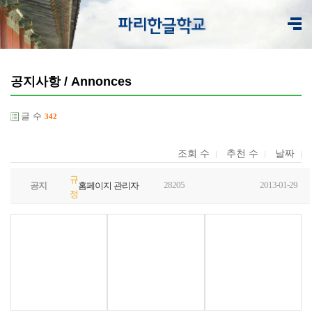
공지사항 / Annonces
글 수
342
조회 수
추천 수
날짜
규
28205
2013-01-29
공지
홈페이지 관리자
정