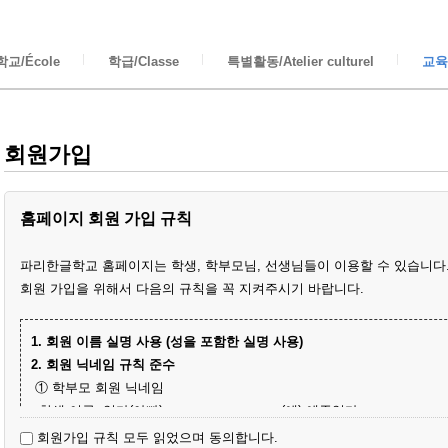
교/École
학급/Classe
특별활동/Atelier culturel
교육/
회원가입
홈페이지 회원 가입 규칙
파리한글학교 홈페이지는 학생, 학부모님, 선생님들이 이용할 수 있습니다
회원 가입을 위해서 다음의 규칙을 꼭 지켜주시기 바랍니다.
1. 회원 이름 실명 사용 (성을 포함한 실명 사용)
2. 회원 닉네임 규칙 준수
① 학부모 회원 닉네임
- 학생 이름+엄마(아빠)
(예) 예준엄마
- 닉네임 중복 시 학생 성과 이름+엄마
(예) 김예준엄마
회원가입 규칙 모두 읽었으며 동의합니다.