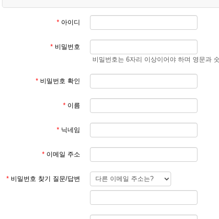
② 학생 회원
- 학생 성과 이름
(예) 김예준
*
아이디
3. 회원 이메일은 입학원서에 기재된 이메일 주소 사용
*
비밀번호
회원 가입 후 회원 승인에 평균 1일이 소요됩니다.
비밀번호는 6자리 이상이어야 하며 영문과 
회원 가입 규칙을 지키지 않은 경우 회원 승인이 되지 않습니다.
한글학교 회원이 아닌 분들이 특정한 사유로 홈페이지를 이용하기를 희망
*
비밀번호 확인
주시기 바랍니다.
*
이름
본교 홈페이지를 이용해 주셔서 감사합니다.
*
닉네임
파리한글학교 홈페이지 관리자
*
이메일 주소
*
비밀번호 찾기 질문/답변