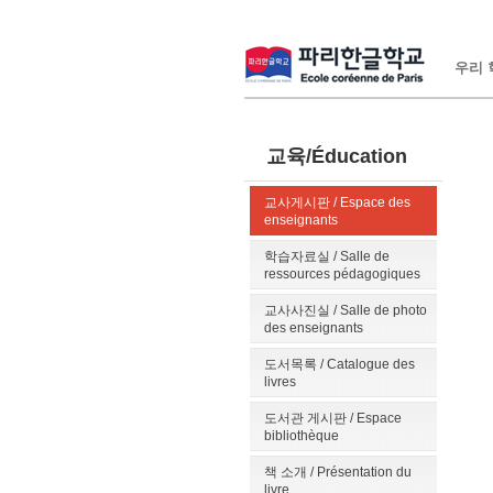
우리 학
교육/Éducation
교사게시판 / Espace des
enseignants
학습자료실 / Salle de
ressources pédagogiques
교사사진실 / Salle de photo
des enseignants
도서목록 / Catalogue des
livres
도서관 게시판 / Espace
bibliothèque
책 소개 / Présentation du
livre