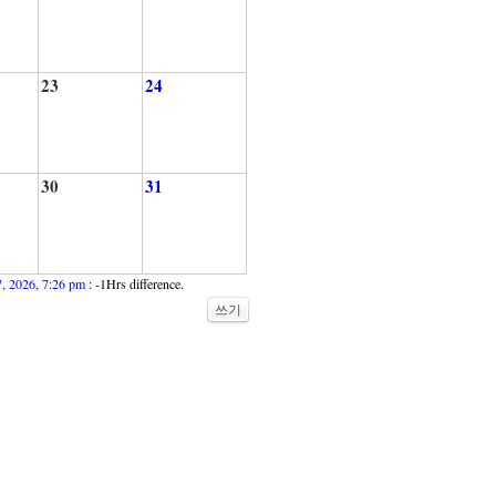
23
24
30
31
7, 2026, 7:26 pm
: -1Hrs difference.
쓰기