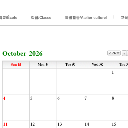
교/École
학급/Classe
특별활동/Atelier culturel
교육/
October 2026
<
Sun 日
Mon 月
Tue 火
Wed 水
Thu 
1
4
5
6
7
8
11
12
13
14
15