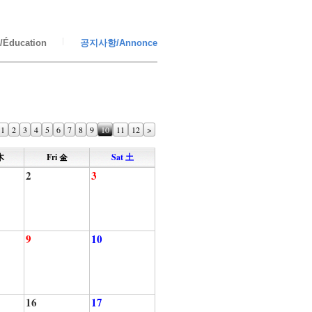
Éducation
공지사항/Annonce
1
2
3
4
5
6
7
8
9
10
11
12
>
木
Fri 金
Sat 土
2
3
9
10
16
17