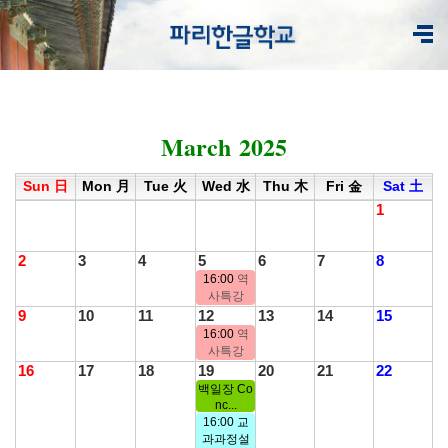
March 2025
<
1
2
3
4
5
6
7
8
9
10
11
12
>
Sun 日
Mon 月
Tue 火
Wed 水
Thu 木
Fri 金
Sat 土
1
2
3
4
5
6
7
8
16:00
역
사특강
9
10
11
12
13
14
15
16:00
역
사특강
16
17
18
19
20
21
22
백일장 Co
nc...
16:00 교
과과정설