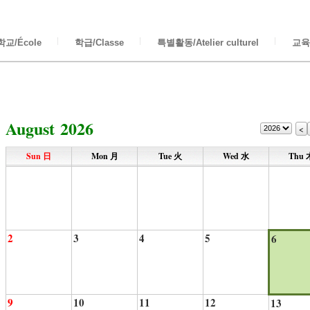
교/École
학급/Classe
특별활동/Atelier culturel
교육/
August 2026
<
Sun 日
Mon 月
Tue 火
Wed 水
Thu 
2
3
4
5
6
9
10
11
12
13