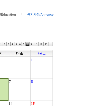
Éducation
공지사항/Annonce
1
2
3
4
5
6
7
8
9
10
11
12
>
木
Fri 金
Sat 土
1
7
8
14
15