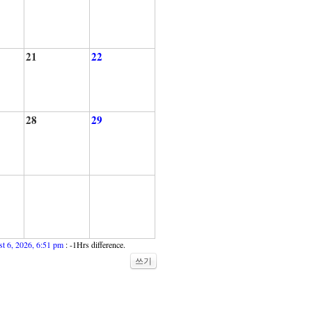
21
22
28
29
t 6, 2026, 6:51 pm
: -1Hrs difference.
쓰기