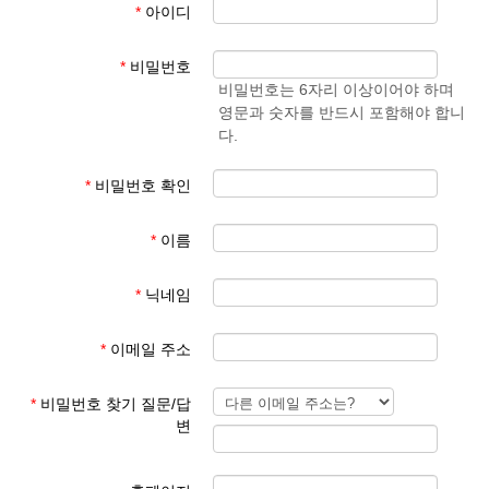
*
아이디
- 학생 성과 이름
준엄
(예)
3. 회원 이메일은 입학원서에 기재된 이메일 주소
마
김예
*
비밀번호
사용
준
비밀번호는 6자리 이상이어야 하며
영문과 숫자를 반드시 포함해야 합니
회원 가입 후 회원 승인에 평균 1일이 소요됩니다.
다.
회원 가입 규칙을 지키지 않은 경우 회원 승인이 되지 않습니다.
한글학교 회원이 아닌 분들이 특정한 사유로 홈페이지를 이용하기
*
비밀번호 확인
를 희망하는 경우 학교 대표 이메일로 요청해 주시기 바랍니다.
*
이름
본교 홈페이지를 이용해 주셔서 감사합니다.
*
닉네임
파리한글학교 홈페이지 관리자
*
이메일 주소
*
비밀번호 찾기 질문/답
변