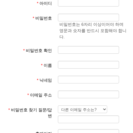
*
아이디
- 학생 성과 이름
준엄
(예)
3. 회원 이메일은 입학원서에 기재된 이메일 주소
마
김예
*
비밀번호
사용
준
비밀번호는 6자리 이상이어야 하며
영문과 숫자를 반드시 포함해야 합니
회원 가입 후 회원 승인에 평균 1일이 소요됩니다.
다.
회원 가입 규칙을 지키지 않은 경우 회원 승인이 되지 않습니다.
한글학교 회원이 아닌 분들이 특정한 사유로 홈페이지를 이용하기
*
비밀번호 확인
를 희망하는 경우 학교 대표 이메일로 요청해 주시기 바랍니다.
*
이름
본교 홈페이지를 이용해 주셔서 감사합니다.
*
닉네임
파리한글학교 홈페이지 관리자
*
이메일 주소
*
비밀번호 찾기 질문/답
변