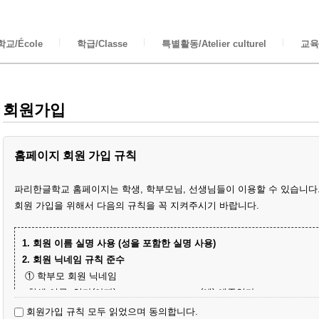
교/École
학급/Classe
특별활동/Atelier culturel
교육/
회원가입
홈페이지 회원 가입 규칙
파리한글학교 홈페이지는 학생, 학부모님, 선생님들이 이용할 수 있습니다
회원 가입을 위해서 다음의 규칙을 꼭 지켜주시기 바랍니다.
1. 회원 이름 실명 사용 (성을 포함한 실명 사용)
2. 회원 닉네임 규칙 준수
① 학부모 회원 닉네임
- 학생 이름+엄마(아빠)
(예) 예준엄마
- 닉네임 중복 시 학생 성과 이름+엄마
(예) 김예준엄마
회원가입 규칙 모두 읽었으며 동의합니다.