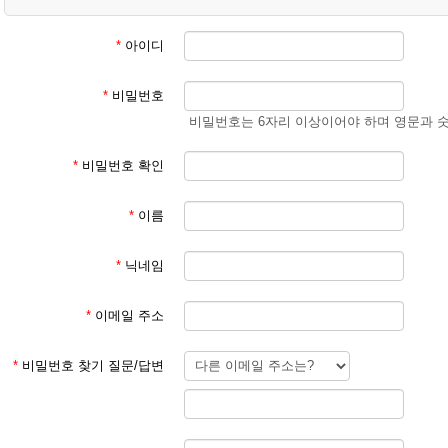
② 학생 회원
- 학생 성과 이름
(예) 김예준
*
아이디
3. 회원 이메일은 입학원서에 기재된 이메일 주소 사용
*
비밀번호
회원 가입 후 회원 승인에 평균 1일이 소요됩니다.
비밀번호는 6자리 이상이어야 하며 영문과 
회원 가입 규칙을 지키지 않은 경우 회원 승인이 되지 않습니다.
한글학교 회원이 아닌 분들이 특정한 사유로 홈페이지를 이용하기를 희망
*
비밀번호 확인
주시기 바랍니다.
*
이름
본교 홈페이지를 이용해 주셔서 감사합니다.
*
닉네임
파리한글학교 홈페이지 관리자
*
이메일 주소
*
비밀번호 찾기 질문/답변