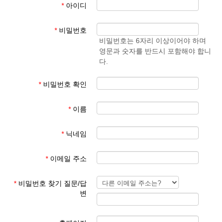
*
아이디
- 학생 성과 이름
준엄
(예)
3. 회원 이메일은 입학원서에 기재된 이메일 주소
마
김예
*
비밀번호
사용
준
비밀번호는 6자리 이상이어야 하며
영문과 숫자를 반드시 포함해야 합니
회원 가입 후 회원 승인에 평균 1일이 소요됩니다.
다.
회원 가입 규칙을 지키지 않은 경우 회원 승인이 되지 않습니다.
한글학교 회원이 아닌 분들이 특정한 사유로 홈페이지를 이용하기
*
비밀번호 확인
를 희망하는 경우 학교 대표 이메일로 요청해 주시기 바랍니다.
*
이름
본교 홈페이지를 이용해 주셔서 감사합니다.
*
닉네임
파리한글학교 홈페이지 관리자
*
이메일 주소
*
비밀번호 찾기 질문/답
변