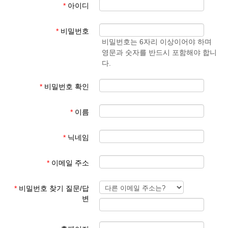
*
아이디
- 학생 성과 이름
준엄
(예)
3. 회원 이메일은 입학원서에 기재된 이메일 주소
마
김예
*
비밀번호
사용
준
비밀번호는 6자리 이상이어야 하며
영문과 숫자를 반드시 포함해야 합니
회원 가입 후 회원 승인에 평균 1일이 소요됩니다.
다.
회원 가입 규칙을 지키지 않은 경우 회원 승인이 되지 않습니다.
한글학교 회원이 아닌 분들이 특정한 사유로 홈페이지를 이용하기
*
비밀번호 확인
를 희망하는 경우 학교 대표 이메일로 요청해 주시기 바랍니다.
*
이름
본교 홈페이지를 이용해 주셔서 감사합니다.
*
닉네임
파리한글학교 홈페이지 관리자
*
이메일 주소
*
비밀번호 찾기 질문/답
변