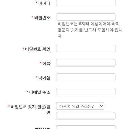
*
아이디
- 학생 성과 이름
준엄
(예)
3. 회원 이메일은 입학원서에 기재된 이메일 주소
마
김예
*
비밀번호
사용
준
비밀번호는 6자리 이상이어야 하며
영문과 숫자를 반드시 포함해야 합니
회원 가입 후 회원 승인에 평균 1일이 소요됩니다.
다.
회원 가입 규칙을 지키지 않은 경우 회원 승인이 되지 않습니다.
한글학교 회원이 아닌 분들이 특정한 사유로 홈페이지를 이용하기
*
비밀번호 확인
를 희망하는 경우 학교 대표 이메일로 요청해 주시기 바랍니다.
*
이름
본교 홈페이지를 이용해 주셔서 감사합니다.
*
닉네임
파리한글학교 홈페이지 관리자
*
이메일 주소
*
비밀번호 찾기 질문/답
변