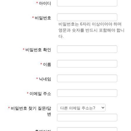
*
아이디
- 학생 성과 이름
준엄
(예)
3. 회원 이메일은 입학원서에 기재된 이메일 주소
마
김예
*
비밀번호
사용
준
비밀번호는 6자리 이상이어야 하며
영문과 숫자를 반드시 포함해야 합니
회원 가입 후 회원 승인에 평균 1일이 소요됩니다.
다.
회원 가입 규칙을 지키지 않은 경우 회원 승인이 되지 않습니다.
한글학교 회원이 아닌 분들이 특정한 사유로 홈페이지를 이용하기
*
비밀번호 확인
를 희망하는 경우 학교 대표 이메일로 요청해 주시기 바랍니다.
*
이름
본교 홈페이지를 이용해 주셔서 감사합니다.
*
닉네임
파리한글학교 홈페이지 관리자
*
이메일 주소
*
비밀번호 찾기 질문/답
변