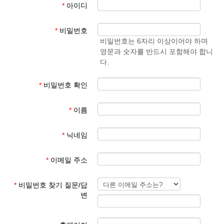
*
아이디
- 학생 성과 이름
준엄
(예)
3. 회원 이메일은 입학원서에 기재된 이메일 주소
마
김예
*
비밀번호
사용
준
비밀번호는 6자리 이상이어야 하며
영문과 숫자를 반드시 포함해야 합니
회원 가입 후 회원 승인에 평균 1일이 소요됩니다.
다.
회원 가입 규칙을 지키지 않은 경우 회원 승인이 되지 않습니다.
한글학교 회원이 아닌 분들이 특정한 사유로 홈페이지를 이용하기
*
비밀번호 확인
를 희망하는 경우 학교 대표 이메일로 요청해 주시기 바랍니다.
*
이름
본교 홈페이지를 이용해 주셔서 감사합니다.
*
닉네임
파리한글학교 홈페이지 관리자
*
이메일 주소
*
비밀번호 찾기 질문/답
변