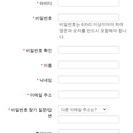
*
아이디
- 학생 성과 이름
준엄
(예)
3. 회원 이메일은 입학원서에 기재된 이메일 주소
마
김예
*
비밀번호
사용
준
비밀번호는 6자리 이상이어야 하며
영문과 숫자를 반드시 포함해야 합니
회원 가입 후 회원 승인에 평균 1일이 소요됩니다.
다.
회원 가입 규칙을 지키지 않은 경우 회원 승인이 되지 않습니다.
한글학교 회원이 아닌 분들이 특정한 사유로 홈페이지를 이용하기
*
비밀번호 확인
를 희망하는 경우 학교 대표 이메일로 요청해 주시기 바랍니다.
*
이름
본교 홈페이지를 이용해 주셔서 감사합니다.
*
닉네임
파리한글학교 홈페이지 관리자
*
이메일 주소
*
비밀번호 찾기 질문/답
변