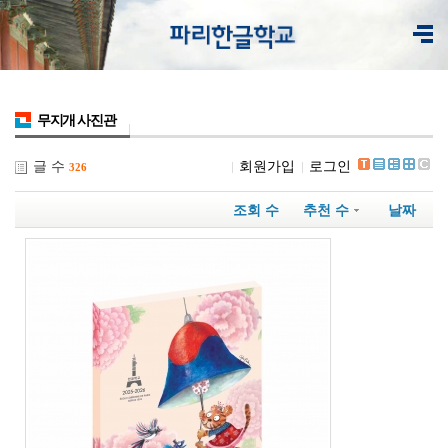
무지개 사진관
글 수
회원가입
로그인
326
조회 수
추천 수
날짜