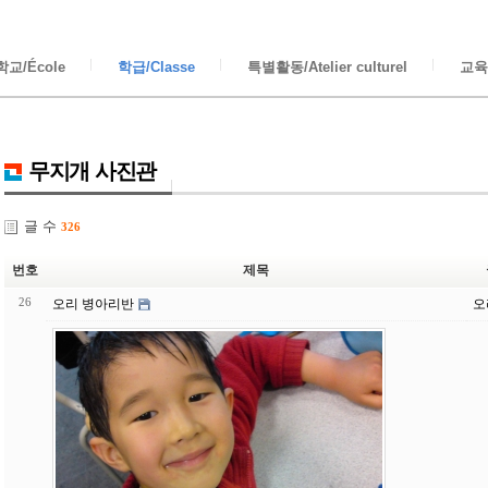
교/École
학급/Classe
특별활동/Atelier culturel
교육/
무지개 사진관
글 수
326
번호
제목
26
오리 병아리반
오