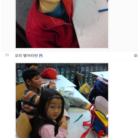
25
오리 병아리반
오