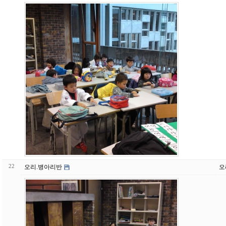
22
오리.병아리반
오