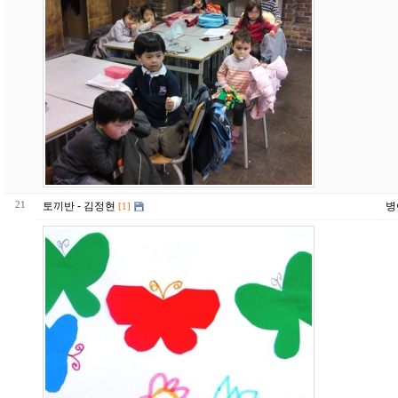
21
토끼반 - 김정현
병
[1]