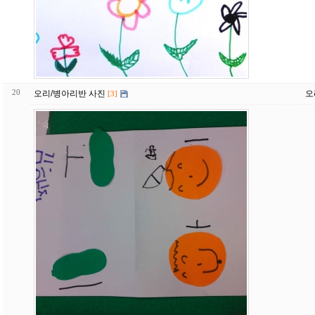
20
오리/병아리반 사진
오
[3]