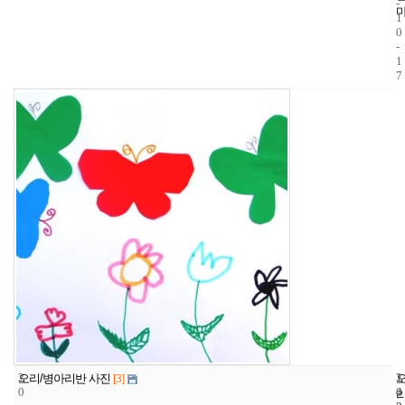
-
1
0
-
1
7
2
1
2
오리/병아리반 사진
[3]
0
4
0