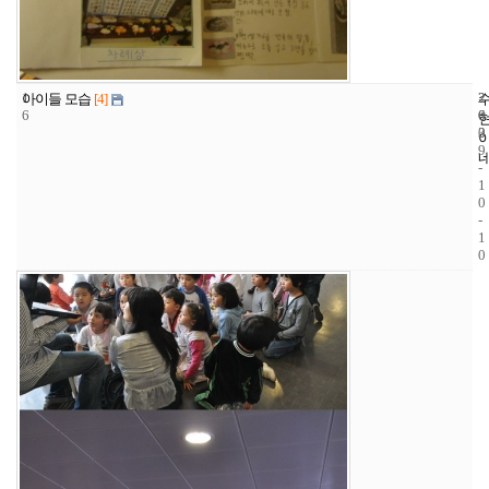
1
2
2
아이들 모습
[4]
6
6
0
3
0
9
-
1
0
-
1
0