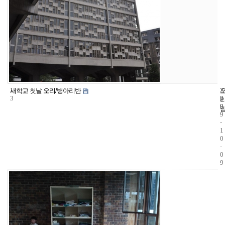
1
2
2
새학교 첫날 오리/병아리반
3
2
0
9
0
9
-
1
0
-
0
9