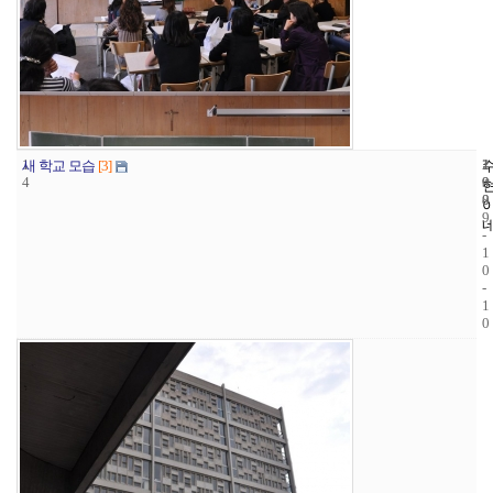
1
1
2
새 학교 모습
[3]
4
9
0
8
0
9
-
1
0
-
1
0