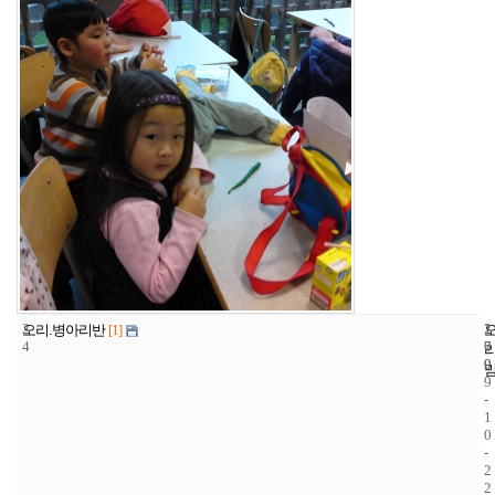
2
1
2
오리.병아리반
[1]
4
7
0
9
0
9
-
1
0
-
2
2