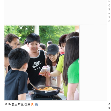
n
-
0
9
-
2
0
5
a
2
2
2009 한글학교 캠프
[1]
d
1
0