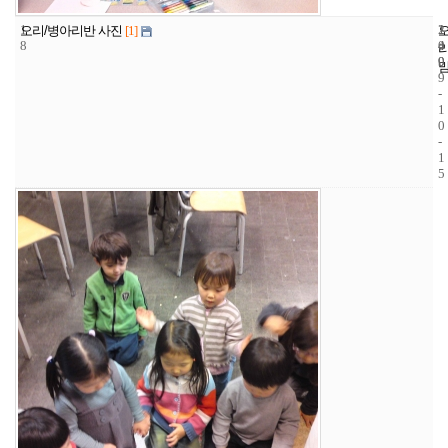
1
1
2
오리/병아리반 사진
[1]
8
4
0
9
0
9
-
1
0
-
1
5