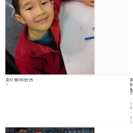
2
1
2
오리 병아리반
5
7
0
8
0
9
-
1
0
-
2
2