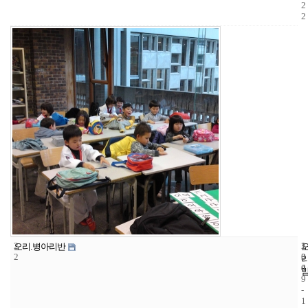
2
2
2
1
2
오리.병아리반
2
3
0
4
0
9
-
1