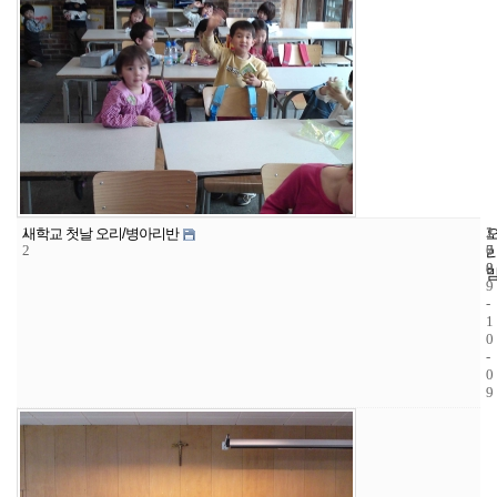
1
1
2
새학교 첫날 오리/병아리반
2
7
0
8
0
9
-
1
0
-
0
9