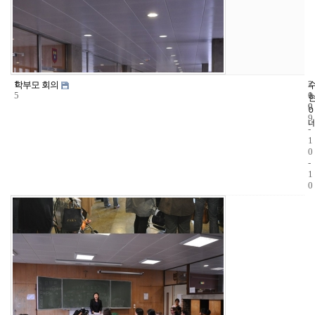
1
2
2
학부모 회의
5
1
0
9
0
9
-
1
0
-
1
0