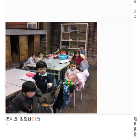
0
-
2
2
2
1
2
토끼반 - 김정현
[1]
1
0
0
3
0
9