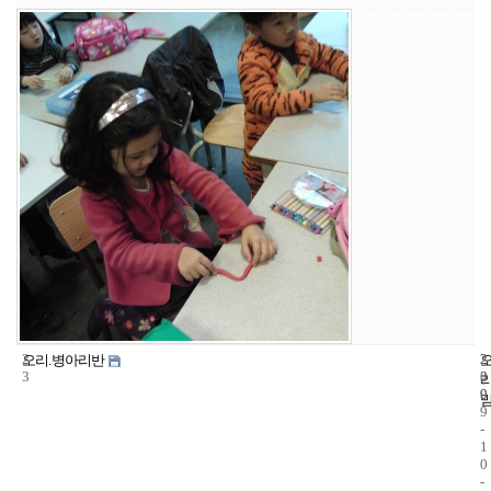
2
2
2
오리.병아리반
3
3
0
9
0
9
-
1
0
-