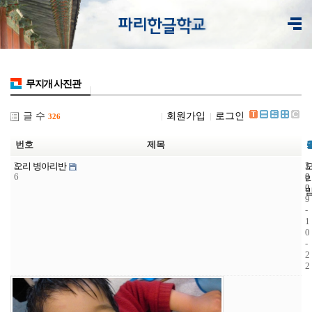
무지개 사진관
글 수
회원가입
로그인
326
번호
제목
2
1
2
오리 병아리반
6
8
0
2
0
9
-
1
0
-
2
2