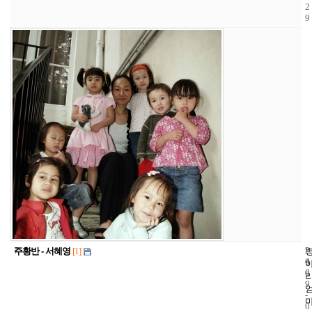
2
9
7
2
2
주황반 - 서혜영
[1]
4
0
6
0
9
-
0