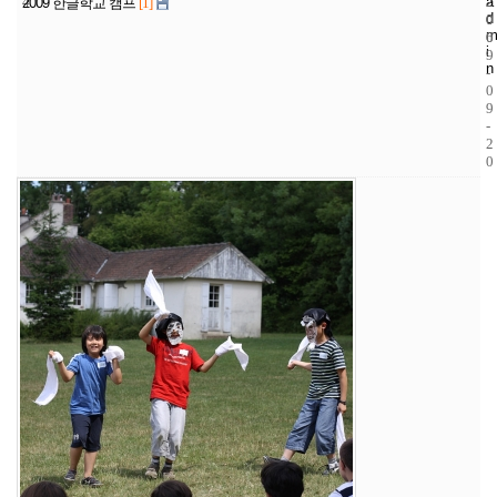
4
a
2
2
2009 한글학교 캠프
[1]
d
0
0
m
6
0
i
9
n
-
0
9
-
2
0