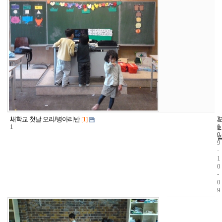
1
2
2
새학교 첫날 오리/병아리반
[1]
1
1
0
9
0
9
-
1
0
-
0
9