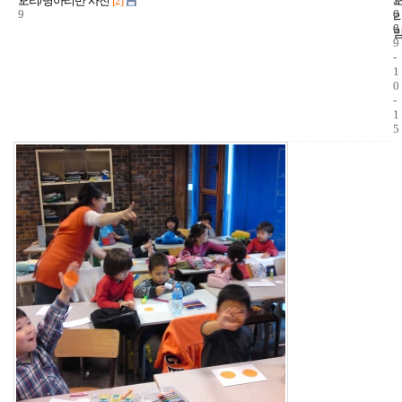
오리/병아리반 사진
[2]
9
6
0
6
0
9
-
1
0
-
1
5