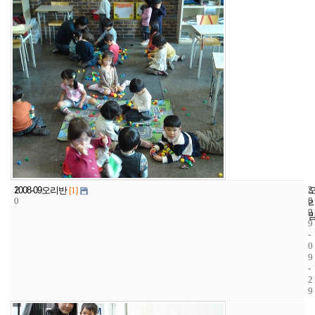
1
2
2
2008-09오리반
[1]
0
5
0
2
0
9
-
0
9
-
2
9