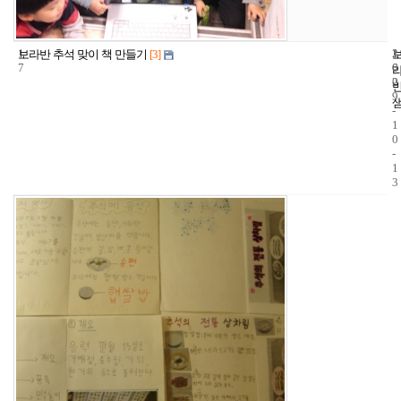
1
1
2
보라반 추석 맞이 책 만들기
[3]
7
6
0
2
0
9
-
1
0
-
1
3