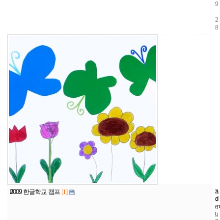
9
-
2
8
6
a
2
2
2009 한글학교 캠프
[1]
d
4
0
m
6
0
i
9