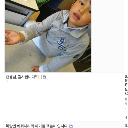
7
A
5
2
선생님, 감사합니다!!!
[1]
P
5
3
0
E
1
E
0
C
-
0
5
-
1
4
7
4
2
파랑반-바위나리와 아기별 책놀이 입니다.