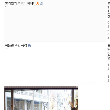
5
1
2
보라반의 떡볶이 파티!!!
[1]
4
0
0
3
1
0
-
0
2
-
0
4
5
2
2
하늘반 수업 풍경
3
9
0
6
0
9
-
1
2
-
1
2