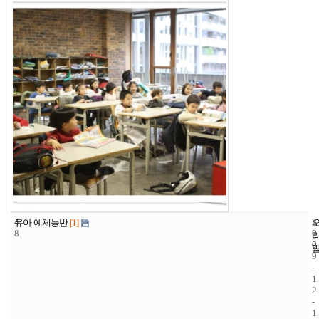
4
3
2
유아 예체능반
[1]
8
2
0
0
0
9
-
1
2
-
1