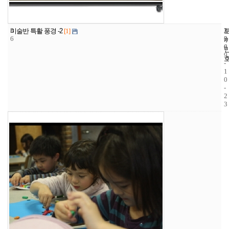
3
2
2
미술반 특활 풍경 -2
[1]
6
3
0
6
0
9
-
1
0
-
2
3