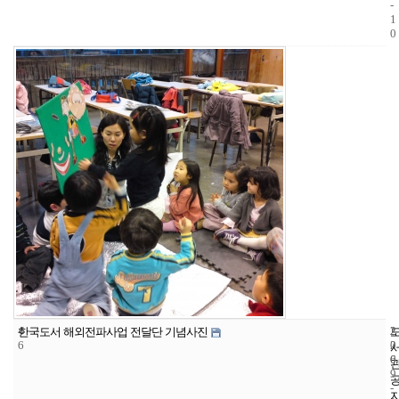
-
1
0
4
2
2
한국도서 해외전파사업 전달단 기념사진
6
2
0
6
0
9
-