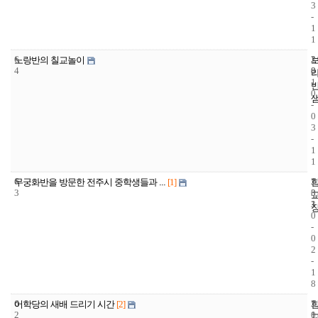
3
-
1
1
6
2
2
노랑반의 칠교놀이
4
8
0
1
0
-
0
3
-
1
1
6
1
2
무궁화반을 방문한 전주시 중학생들과 ...
[1]
3
3
0
3
1
0
-
0
2
-
1
8
6
1
2
어학당의 새배 드리기 시간
[2]
2
1
0