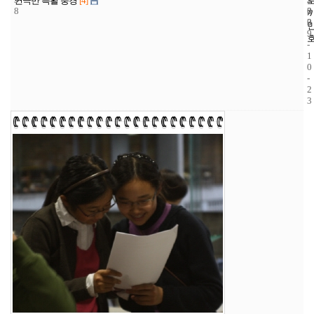
연극반 특활 풍경
[4]
8
3
0
3
0
9
-
1
0
-
2
3