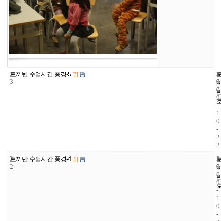
3
1
2
토끼반 수업시간 풍경-5
[2]
3
9
0
0
0
9
-
1
0
-
2
2
3
1
2
토끼반 수업시간 풍경-4
[1]
2
9
0
1
0
9
-
1
0
-