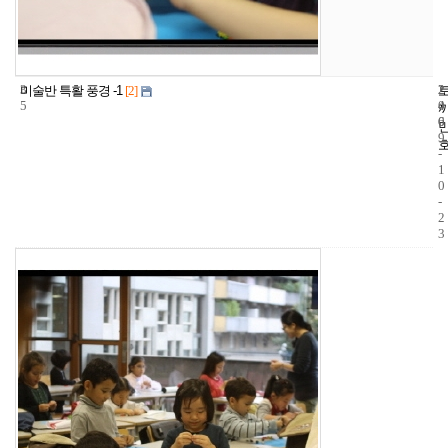
3
2
2
미술반 특활 풍경 -1
[2]
5
4
0
6
0
9
-
1
0
-
2
3