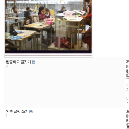
5
2
2
한글학교 글짓기
2
5
0
4
0
9
-
1
2
-
1
2
5
3
2
예쁜 글씨 쓰기
1
1
0
4
0
9