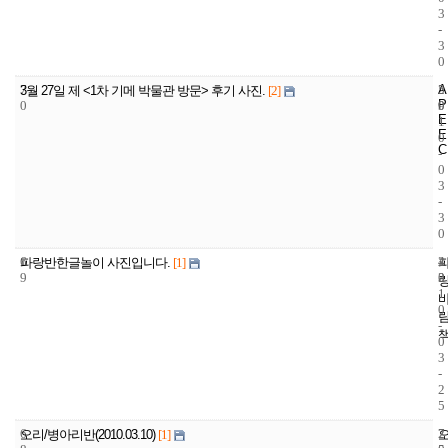
3
-
3
0
7
A
5
2
3월 27일 제 <1차 기메 박물관 방문> 후기 사진.
[2]
P
0
9
0
E
1
E
0
C
-
0
3
-
3
0
6
4
2
파랑반한글놀이 사진입니다.
[1]
9
3
0
1
0
-
0
3
-
2
5
6
7
2
오리/병아리반(2010.03.10)
[1]