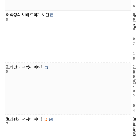
1
8
5
9
2
어학당의 새배 드리기 시간
9
0
0
1
0
-
0
2
-
1
8
5
1
2
보라반의 떡볶이 파티!!!
8
4
0
9
1
0
-
0
2
-
0
4
5
1
2
보라반의 떡볶이 파티!!!
[2]
7
1
0
4
1
0