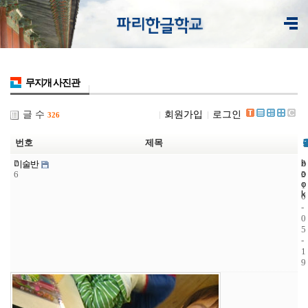
무지개 사진관
글 수
회원가입
로그인
326
번호
제목
7
b
3
2
미술반
o
6
3
0
o
1
k
0
-
0
5
-
1
9