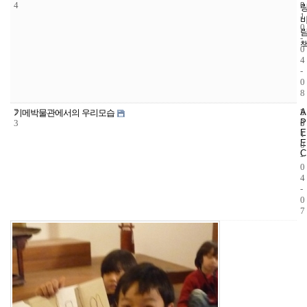
4
2
0
1
0
-
0
4
-
0
8
7
A
5
2
기메박물관에서의 우리모습
P
3
3
0
E
1
E
0
C
-
0
4
-
0
7