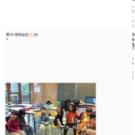
-
1
0
-
2
2
2
2
2
유아 예체능반
[1]
8
1
0
6
0
9
-
1
0
-
2
2