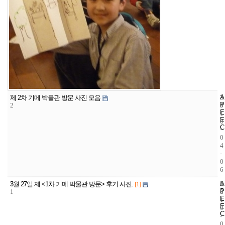
7
A
3
2
제 2차 기메 박물관 방문 사진 모음
P
2
9
0
E
1
E
0
C
-
0
4
-
0
6
7
A
6
2
3월 27일 제 <1차 기메 박물관 방문> 후기 사진.
[1]
P
1
8
0
E
1
E
0
C
-
0