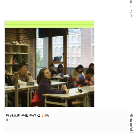
0
-
2
3
4
4
2
태권도반 특활 풍경 -2
[2]
0
6
0
2
0
9