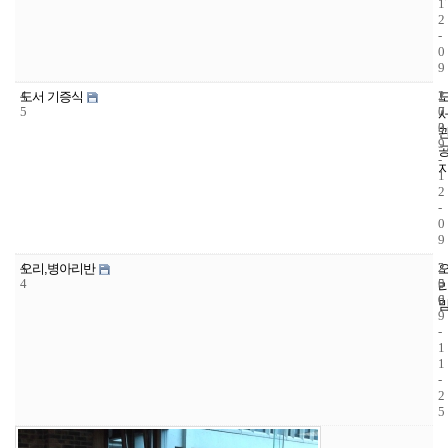
1
2
-
0
9
4
1
2
도서 기증식
5
7
0
3
0
9
-
1
2
-
0
9
4
2
2
오리,병아리반
4
5
0
6
0
9
-
1
1
-
2
5