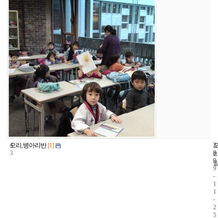
4
2
2
오리,병아리반
[1]
3
8
0
9
0
9
-
1
1
-
2
5