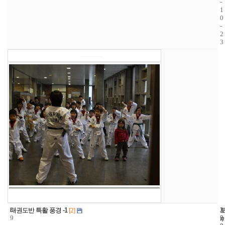
-
1
0
-
2
3
3
3
2
태권도반 특활 풍경 -1
[2]
9
2
0