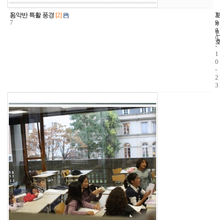
3
3
2
음악반 특활 풍경
[2]
7
9
0
4
0
9
-
1
0
-
2
3