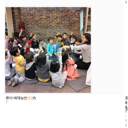
0
4
2
2
유아 예체능반
[1]
7
1
0
1
0
9
-
1
2