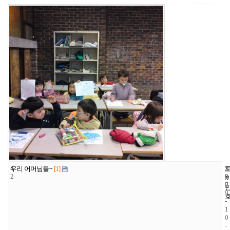
4
5
2
우리 어머님들~
[1]
2
0
0
7
0
9
-
1
0
-