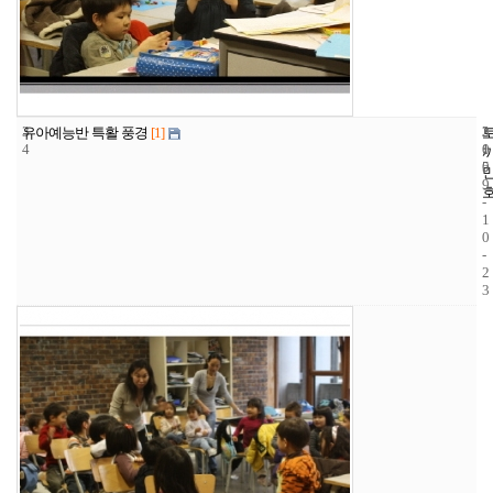
3
3
2
유아예능반 특활 풍경
[1]
4
1
0
5
0
9
-
1
0
-
2
3