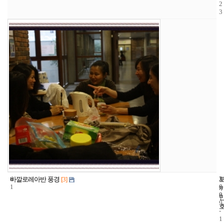
2
3
4
3
2
바깔로레아반 풍경
[3]
1
6
0
8
0
9
-
1