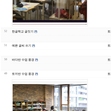
52
한글학교 글짓기
토
51
예쁜 글씨 쓰기
토
50
바다반 수업 풍경
토
49
토끼반 수업 풍경
토