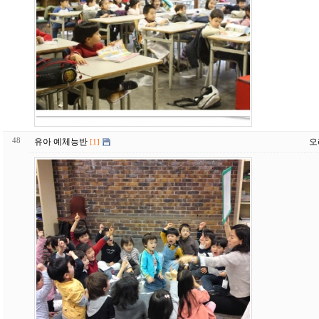
48
유아 예체능반
오
[1]