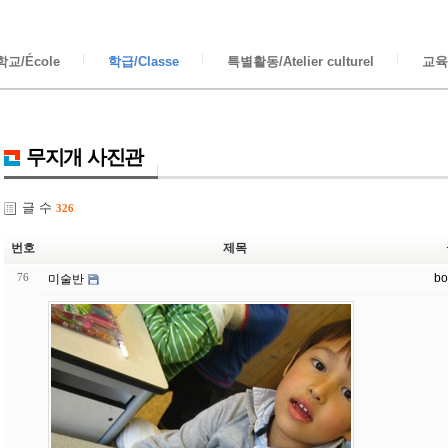
교/École
학급/Classe
특별활동/Atelier culturel
교육/
무지개 사진관
글 수
326
번호
제목
76
bo
미술반