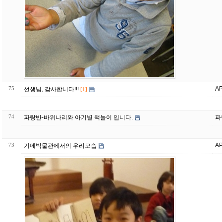
75
A
선생님, 감사합니다!!!
[1]
74
파랑반-바위나리와 아기별 책놀이 입니다.
파
73
A
기메박물관에서의 우리모습