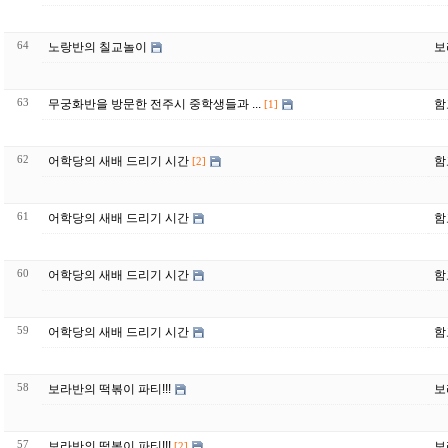
64
노랑반의 칠교놀이
보
63
무궁화반을 방문한 전주시 중학생들과 ...
함
[1]
62
어학당의 새배 드리기 시간
함
[2]
61
어학당의 새배 드리기 시간
함
60
어학당의 새배 드리기 시간
함
59
어학당의 새배 드리기 시간
함
58
보라반의 떡볶이 파티!!!
보
57
보라반의 떡볶이 파티!!!
보
[2]