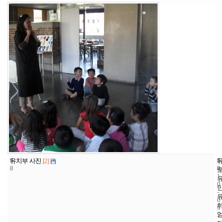
9
6
2
유치부 사진
[2]
8
8
0
1
0
-
0
9
-