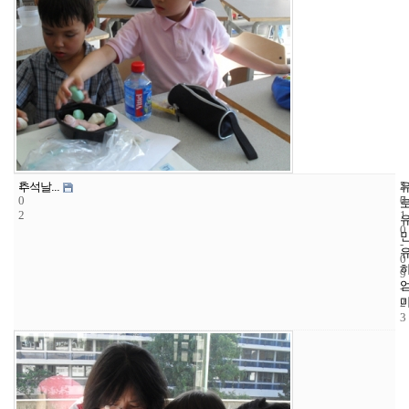
1
5
2
추석날...
0
7
0
2
1
0
-
0
9
-
2
3