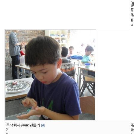
-
0
9
-
2
4
1
4
2
추석행사 /송편만들기
2
0