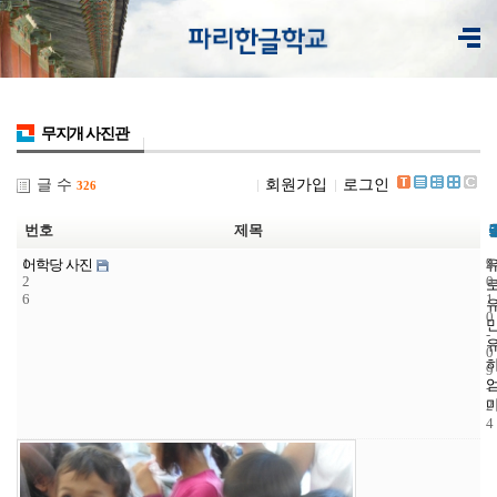
무지개 사진관
글 수
회원가입
로그인
326
번호
제목
1
9
2
어학당 사진
2
0
6
1
0
-
0
9
-
2
4