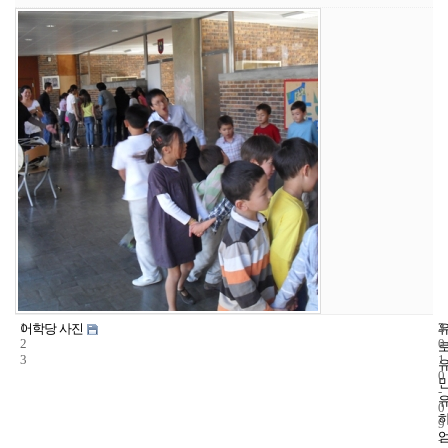
1
3
2
어학당 사진
2
0
3
1
0
-
0
9
-