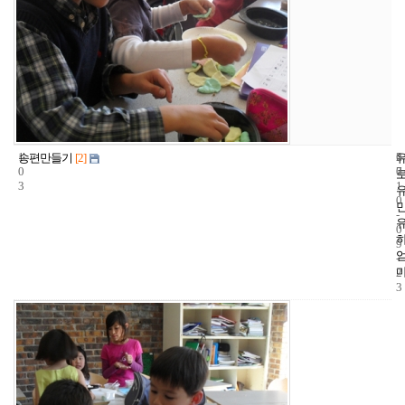
1
6
2
송편만들기
[2]
0
7
0
3
1
0
-
0
9
-
2
3