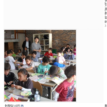
0
-
0
9
-
2
3
1
4
2
어학당 사진