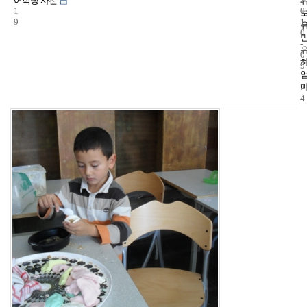
어학당 사진
1
0
9
1
0
-
0
9
-
2
4