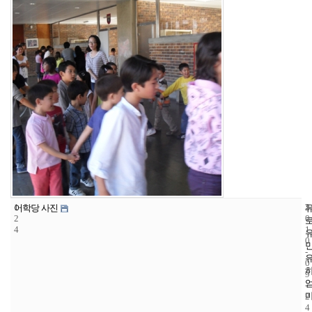
1
3
2
어학당 사진
2
0
4
1
0
-
0
9
-
2
4