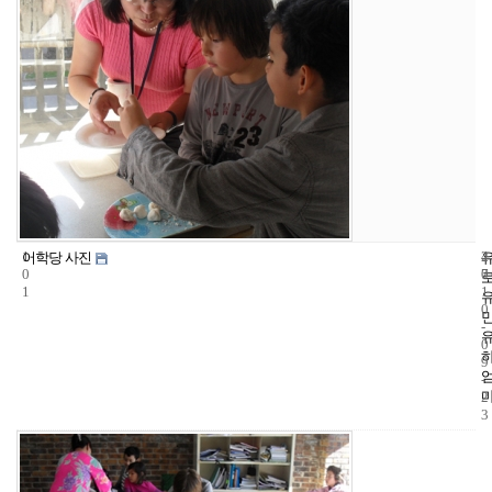
1
4
2
어학당 사진
0
7
0
1
1
0
-
0
9
-
2
3