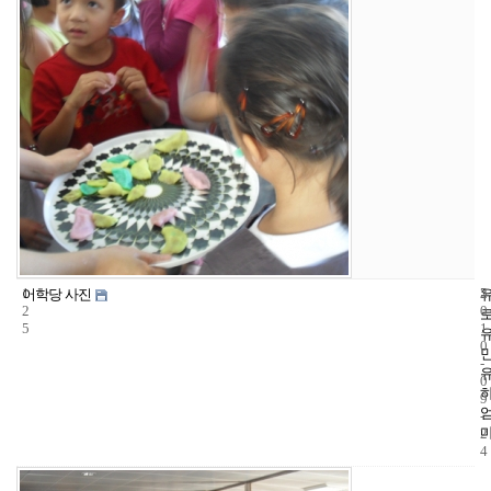
1
5
2
어학당 사진
2
0
5
1
0
-
0
9
-
2
4