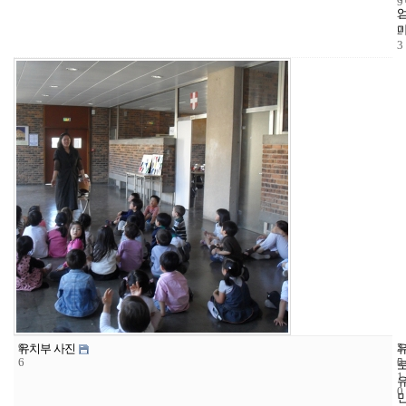
9
-
2
3
9
5
2
유치부 사진
6
5
0
1
0
-