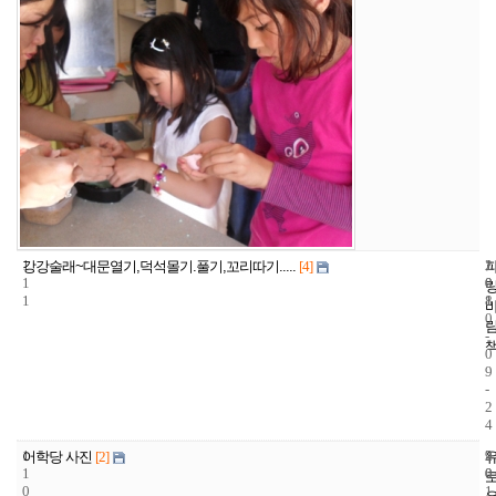
1
1
2
강강술래~대문열기,덕석몰기.풀기,꼬리따기.....
[4]
1
0
0
1
8
1
0
-
0
9
-
2
4
1
9
2
어학당 사진
[2]
1
0
0
0
1