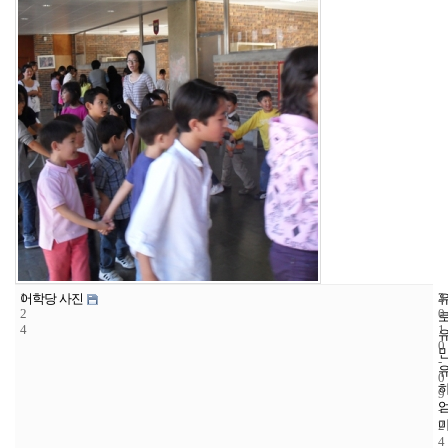
1
3
2
어학당 사진
2
0
4
1
0
-
0
9
-
2
4