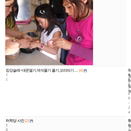
1
1
2
강강술래~대문열기,덕석몰기.풀기,꼬리따기.....
[4]
1
0
0
1
8
1
0
-
0
9
-
2
4
1
9
2
어학당 사진
[2]
1
0
0
0
1