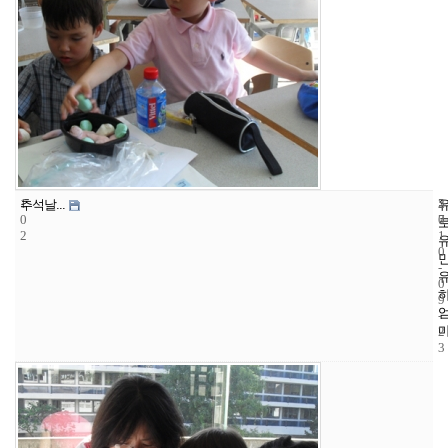
1
5
2
추석날...
0
7
0
2
1
0
-
0
9
-
2
3