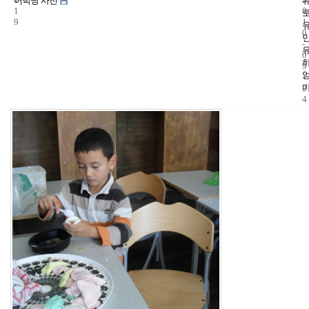
어학당 사진
1
0
9
1
0
-
0
9
-
2
4