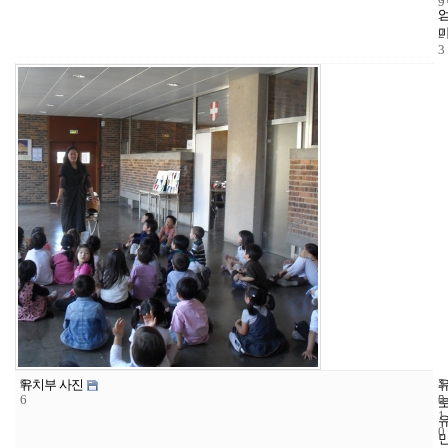
9
-
2
3
9
5
2
유치부 사진
6
5
0
1
0
-