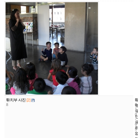
9
6
2
유치부 사진
[2]
8
8
0
1
0
-
0
9
-