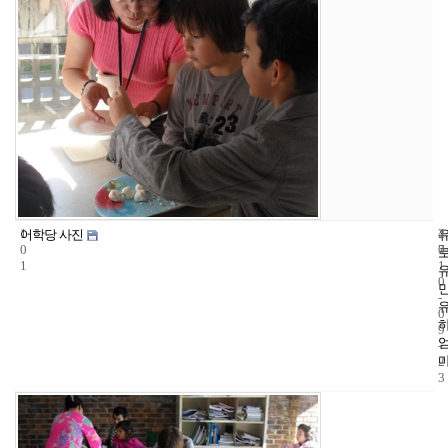
1
4
2
어학당 사진
0
7
0
1
1
0
-
0
9
-
2
3