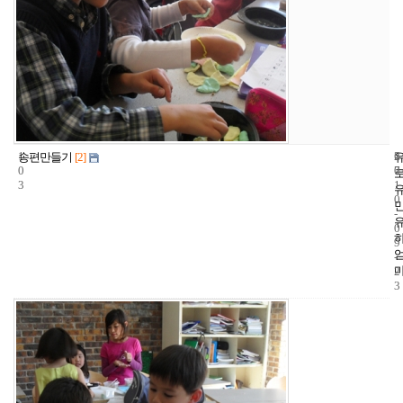
1
6
2
송편만들기
[2]
0
7
0
3
1
0
-
0
9
-
2
3