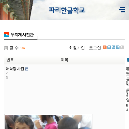
무지개 사진관
글 수
회원가입
로그인
326
번호
제목
1
9
2
어학당 사진
2
0
6
1
0
-
0
9
-
2
4