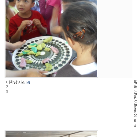
1
5
2
어학당 사진
2
0
5
1
0
-
0
9
-
2
4