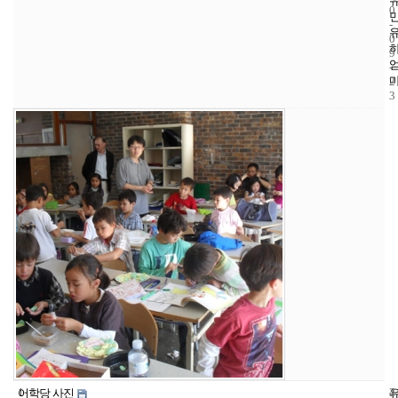
0
-
0
9
-
2
3
1
4
2
어학당 사진