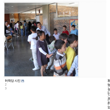
1
3
2
어학당 사진
2
0
3
1
0
-
0
9
-