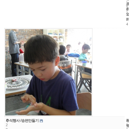
-
0
9
-
2
4
1
4
2
추석행사 /송편만들기
2
0