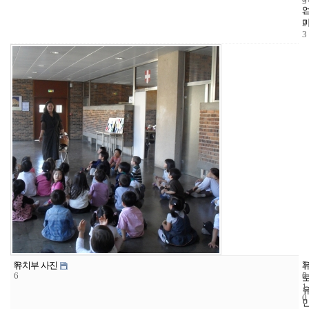
9
-
2
3
9
5
2
유치부 사진
6
5
0
1
0
-