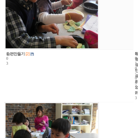
1
6
2
송편만들기
[2]
0
7
0
3
1
0
-
0
9
-
2
3