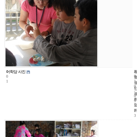
1
4
2
어학당 사진
0
7
0
1
1
0
-
0
9
-
2
3