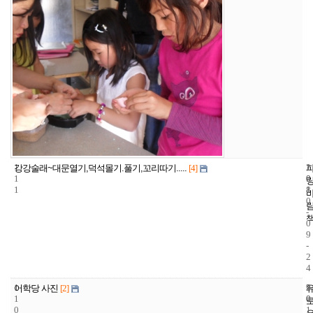
1
1
2
강강술래~대문열기,덕석몰기.풀기,꼬리따기.....
[4]
1
0
0
1
8
1
0
-
0
9
-
2
4
1
9
2
어학당 사진
[2]
1
0
0
0
1