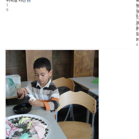
어학당 사진
1
0
9
1
0
-
0
9
-
2
4