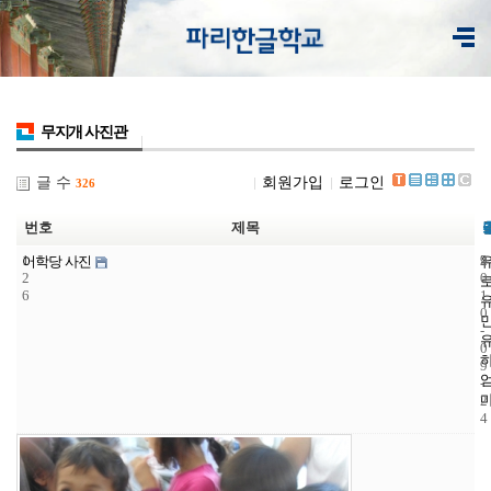
무지개 사진관
글 수
회원가입
로그인
326
번호
제목
1
9
2
어학당 사진
2
0
6
1
0
-
0
9
-
2
4