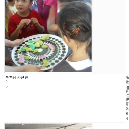
1
5
2
어학당 사진
2
0
5
1
0
-
0
9
-
2
4