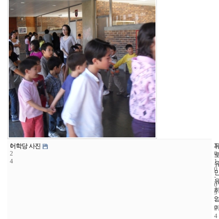
1
3
2
어학당 사진
2
0
4
1
0
-
0
9
-
2
4