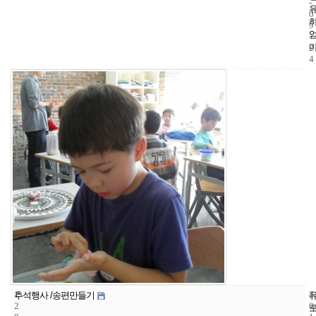
-
0
9
-
2
4
1
4
2
추석행사 /송편만들기
2
0