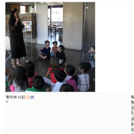
9
6
2
유치부 사진
[2]
8
8
0
1
0
-
0
9
-