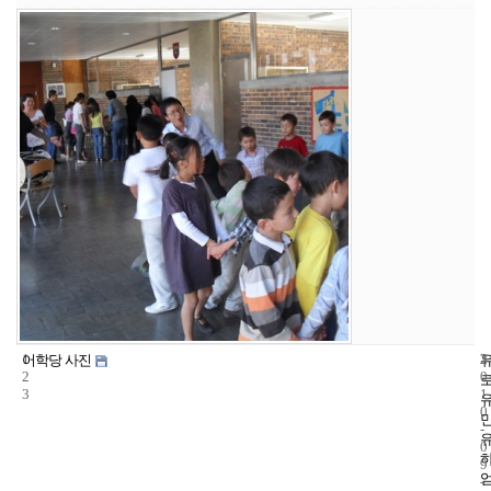
1
3
2
어학당 사진
2
0
3
1
0
-
0
9
-