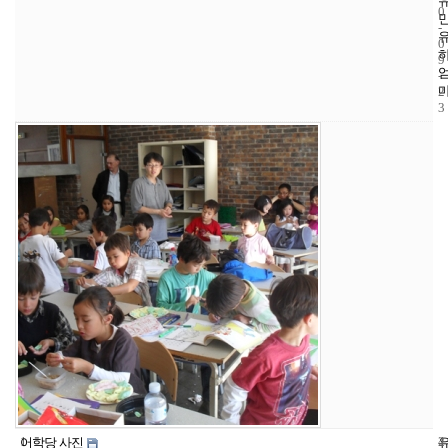
0
-
0
9
-
2
3
1
4
2
어학당 사진