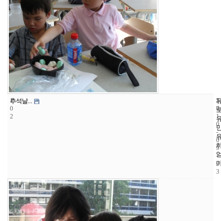
1
5
2
추석날...
0
7
0
2
1
0
-
0
9
-
2
3