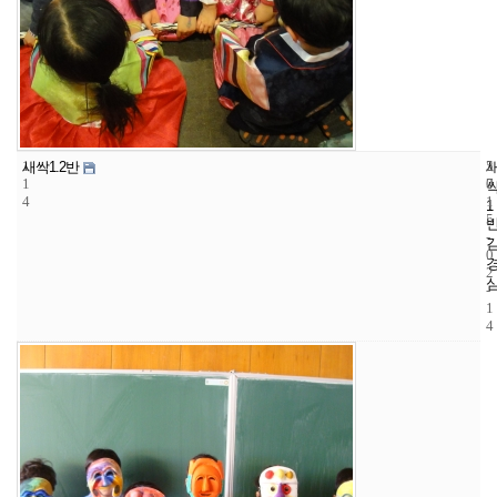
1
5
2
새싹1.2반
1
7
0
4
1
1
5
-
0
2
-
1
4