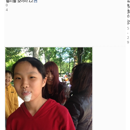
1
4
2
젤리를 찾아라 1,2
0
1
0
4
1
5
-
0
5
-
2
9