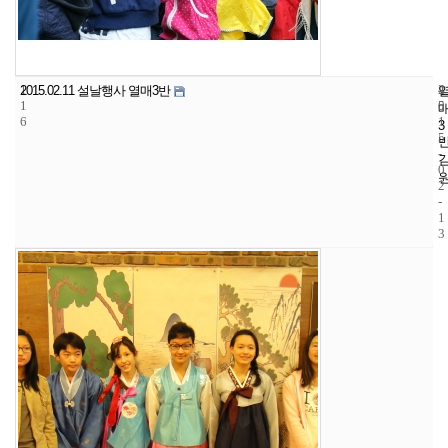
1
4
2
2015.02.11 설날행사 열매3반
1
5
0
6
1
3
5
-
0
2
-
1
3