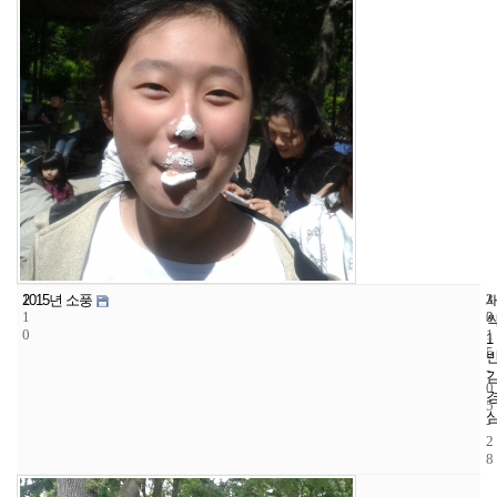
1
3
2
2015년 소풍
1
3
0
0
1
1
5
-
0
5
-
2
8