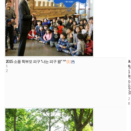
1
3
2
2015 소풍 학부모 피구 ''나는 피구 왕" ^^
[1]
1
9
0
2
1
1
5
-
0
5
-
2
8