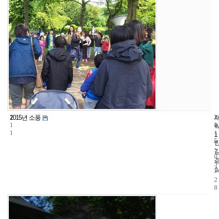
1
2
2
2015년 소풍
1
1
0
1
1
1
5
-
0
5
-
2
8