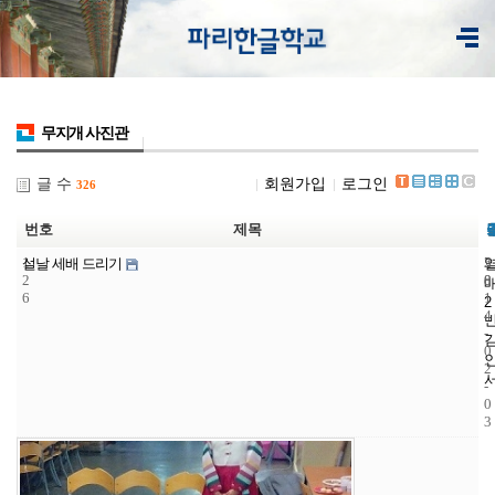
무지개 사진관
글 수
회원가입
로그인
326
번호
제목
1
5
2
설날 세배 드리기
2
8
0
6
1
2
4
-
0
2
-
0
3