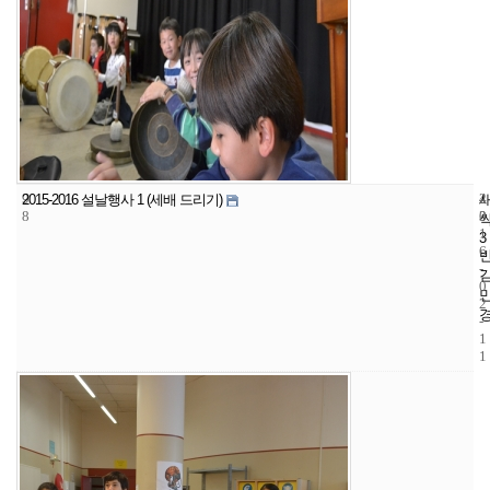
9
4
2
2015-2016 설날행사 1 (세배 드리기)
8
3
0
1
3
6
-
0
2
-
1
1