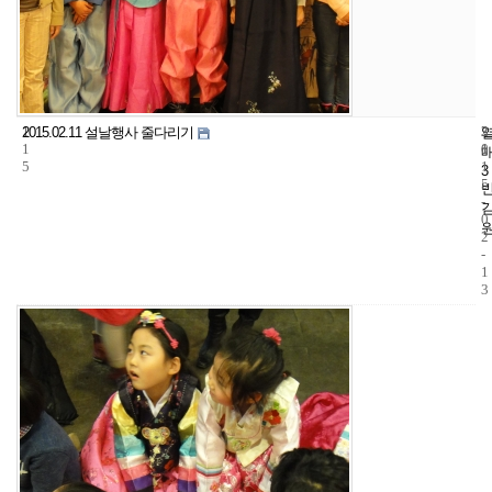
1
3
2
2015.02.11 설날행사 줄다리기
1
1
0
5
1
3
5
-
0
2
-
1
3