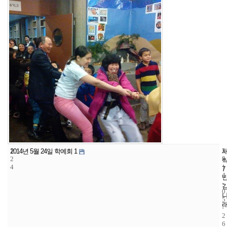
1
5
2
2014년 5월 24일 학예회 1
2
5
0
4
1
7
4
-
0
5
-
2
6