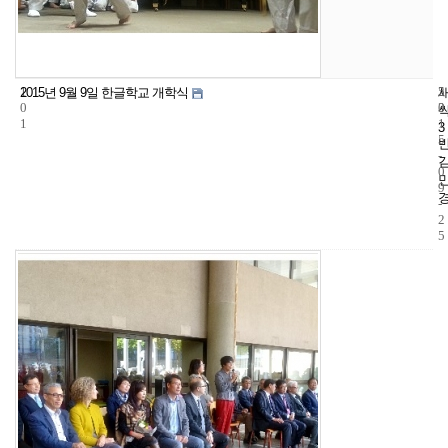
1
5
2
2015년 9월 9일 한글학교 개학식
0
3
0
1
1
3
5
-
0
9
-
2
5