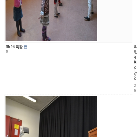
9
3
2
15-16 특활
9
6
0
1
4
5
-
1
2
-
2
6