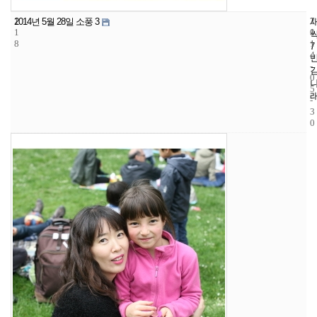
1
7
2
2014년 5월 28일 소풍 3
1
1
0
8
1
7
4
-
0
5
-
3
0