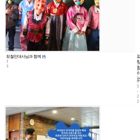
1
3
2
모철민대사님과 함께
1
3
0
3
1
5
-
0
5
-
2
2