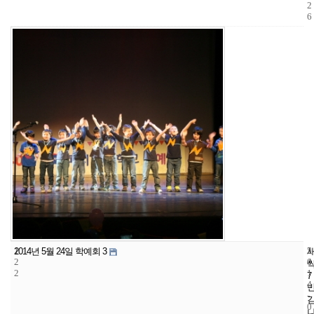
2
6
1
5
2
2014년 5월 24일 학예회 3
2
4
0
2
1
7
4
-
0