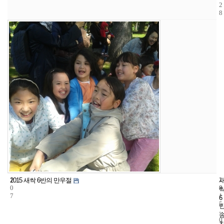
2
8
1
1
2
2015 새싹 6반의 만우절
0
8
0
7
1
6
5
-
0