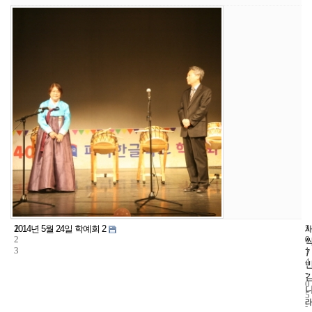
1
5
2
2014년 5월 24일 학예회 2
2
0
0
3
1
7
4
-
0
5
-