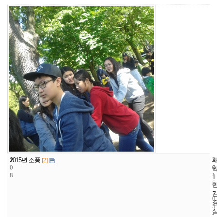
1
3
2
2015년 소풍
[2]
0
6
0
8
1
1
5
-
0
5
-