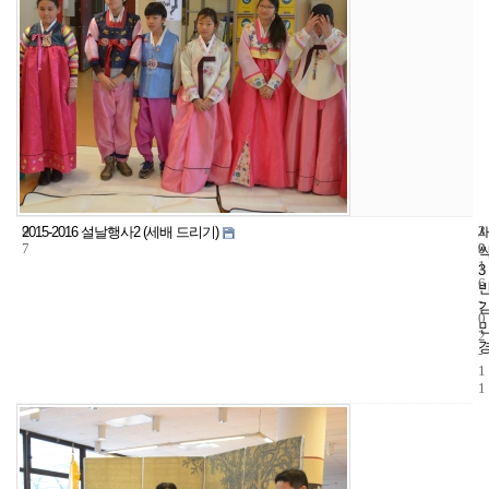
9
3
2
2015-2016 설날행사2 (세배 드리기)
7
9
0
1
3
6
-
0
2
-
1
1