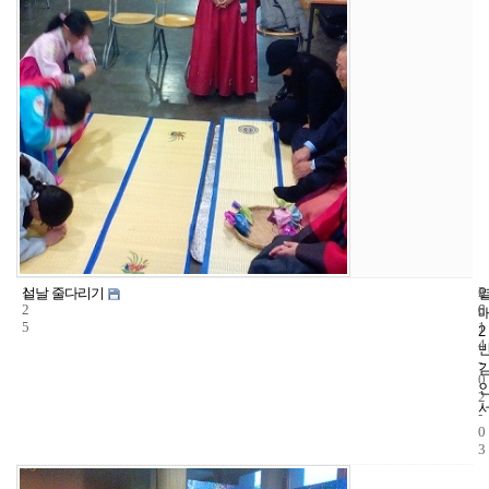
1
6
2
설날 줄다리기
2
6
0
5
1
2
4
-
0
2
-
0
3