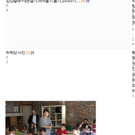
1
1
2
강강술래~대문열기,덕석몰기.풀기,꼬리따기.....
[4]
0
0
0
4
8
1
0
-
0
9
-
2
4
1
9
2
어학당 사진
[2]
0
0
0
3
1
0
-
0
9
-
2
3