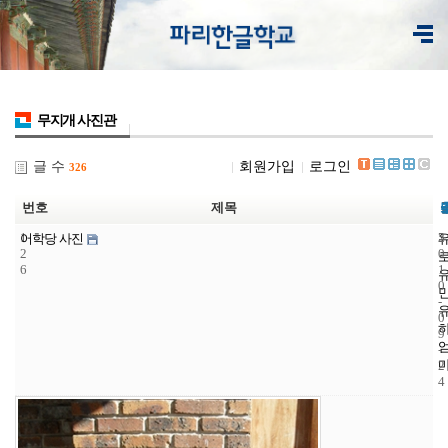
무지개 사진관
글 수
회원가입
로그인
326
번호
제목
1
5
2
어학당 사진
2
0
6
1
0
-
0
9
-
2
4