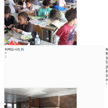
1
4
2
어학당 사진
0
1
0
2
1
0
-
0
9
-
2
3