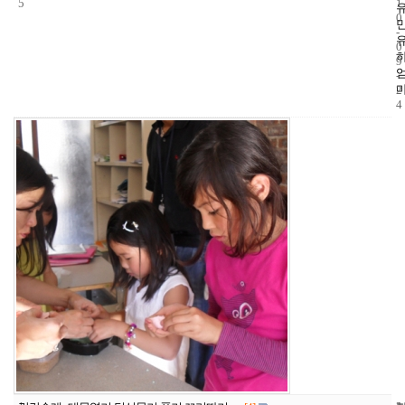
5
1
0
-
0
9
-
2
4