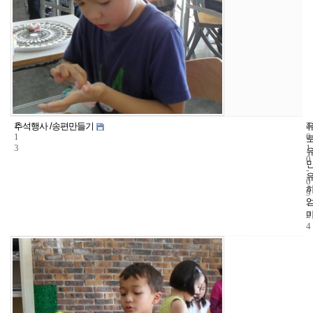
1
4
2
추석행사 /송편만들기
1
0
3
1
0
-
0
9
-
2
4