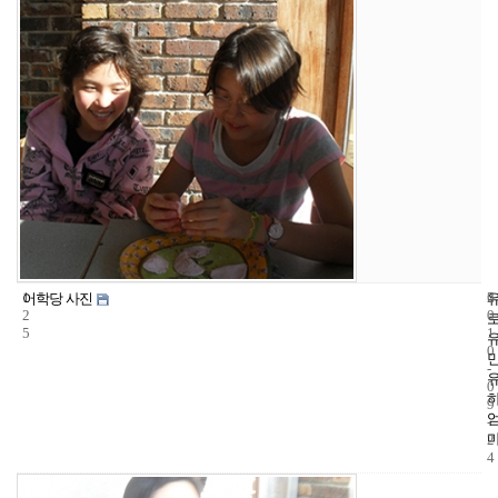
1
6
2
어학당 사진
2
0
5
1
0
-
0
9
-
2
4