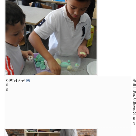
1
1
2
어학당 사진
0
0
0
0
1
0
-
0
9
-
2
3