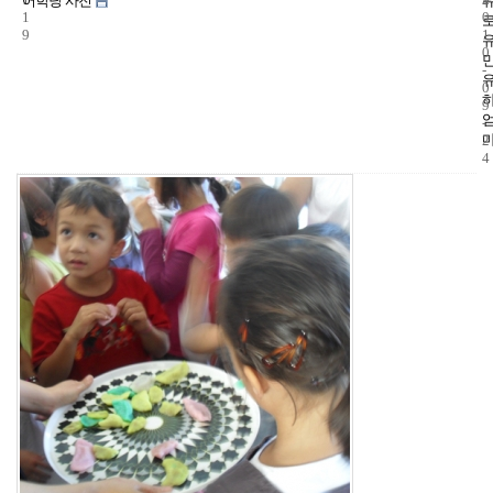
어학당 사진
1
0
9
1
0
-
0
9
-
2
4