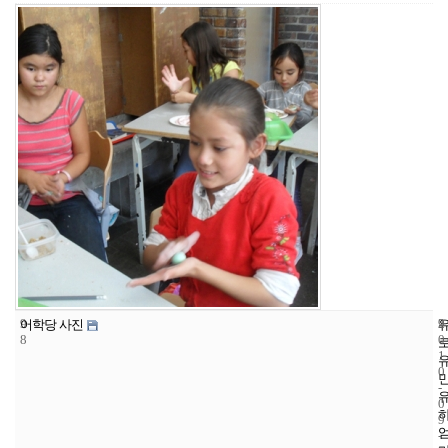
9
9
2
어학당 사진
8
0
1
0
-
0
9
-