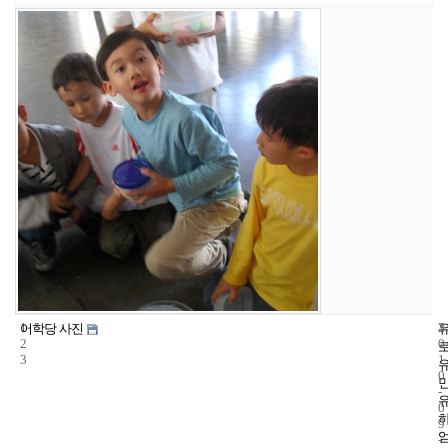
1
3
2
어학당 사진
2
0
3
1
0
-
0
9
-