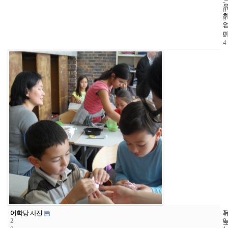
-
0
9
-
2
4
1
1
2
어학당 사진
2
0
0