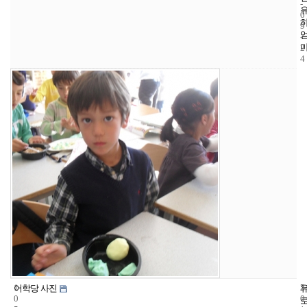
-
0
9
-
2
4
1
5
2
어학당 사진
0
0