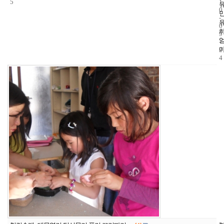
5
1
0
-
0
9
-
2
4