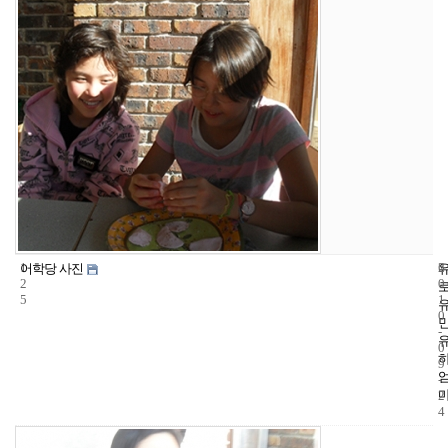
1
6
2
어학당 사진
2
0
5
1
0
-
0
9
-
2
4