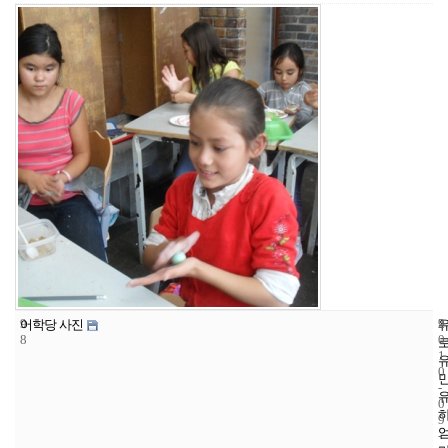
9
9
2
어학당 사진
8
0
1
0
-
0
9
-