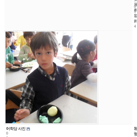
-
0
9
-
2
4
1
5
2
어학당 사진
0
0