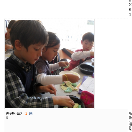
9
-
2
3
9
6
2
송편만들기
[2]
6
7
0
1
0
-