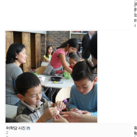
-
0
9
-
2
4
1
1
2
어학당 사진
2
0
0