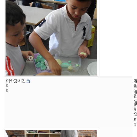
1
1
2
어학당 사진
0
0
0
0
1
0
-
0
9
-
2
3