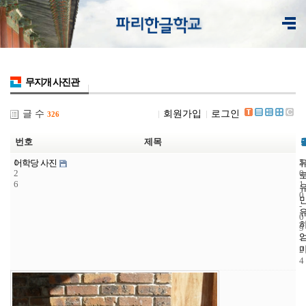
무지개 사진관
글 수
회원가입
로그인
326
번호
제목
1
5
2
어학당 사진
2
0
6
1
0
-
0
9
-
2
4