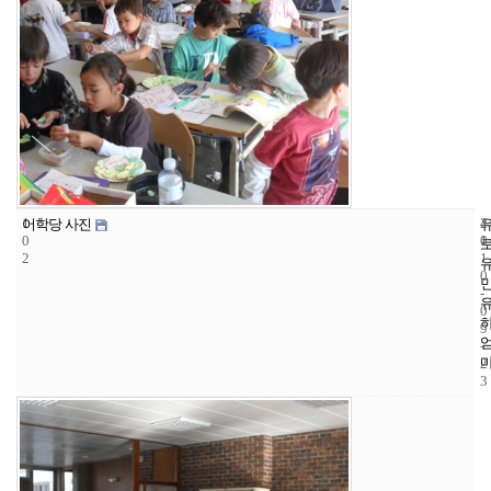
1
4
2
어학당 사진
0
1
0
2
1
0
-
0
9
-
2
3