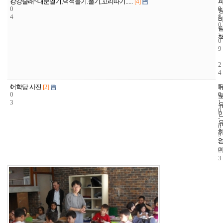
1
1
2
강강술래~대문열기,덕석몰기.풀기,꼬리따기.....
[4]
0
0
0
4
8
1
0
-
0
9
-
2
4
1
9
2
어학당 사진
[2]
0
0
0
3
1
0
-
0
9
-
2
3