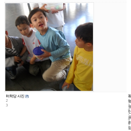
1
3
2
어학당 사진
2
0
3
1
0
-
0
9
-