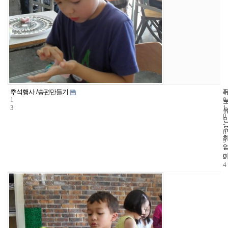
1
4
2
추석행사 /송편만들기
1
0
3
1
0
-
0
9
-
2
4