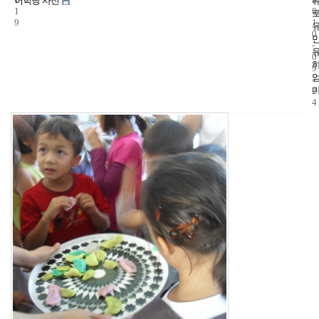
어학당 사진
1
0
9
1
0
-
0
9
-
2
4