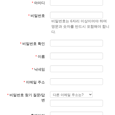
*
아이디
- 학생 성과 이름
준엄
(예)
3. 회원 이메일은 입학원서에 기재된 이메일 주소
마
김예
*
비밀번호
사용
준
비밀번호는 6자리 이상이어야 하며
영문과 숫자를 반드시 포함해야 합니
회원 가입 후 회원 승인에 평균 1일이 소요됩니다.
다.
회원 가입 규칙을 지키지 않은 경우 회원 승인이 되지 않습니다.
한글학교 회원이 아닌 분들이 특정한 사유로 홈페이지를 이용하기
*
비밀번호 확인
를 희망하는 경우 학교 대표 이메일로 요청해 주시기 바랍니다.
*
이름
본교 홈페이지를 이용해 주셔서 감사합니다.
*
닉네임
파리한글학교 홈페이지 관리자
*
이메일 주소
*
비밀번호 찾기 질문/답
변