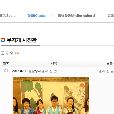
교/École
학급/Classe
특별활동/Atelier culturel
교육/
무지개 사진관
글 수
326
번호
제목
글쓴
176
2015.02.11 설날행사 열매3반
열매3반 김