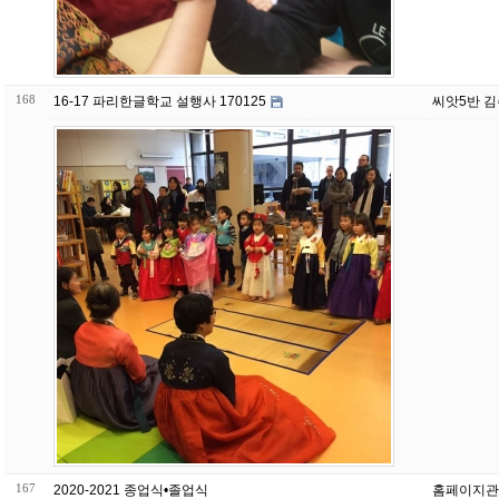
168
16-17 파리한글학교 설행사 170125
씨앗5반 
167
2020-2021 종업식•졸업식
홈페이지관