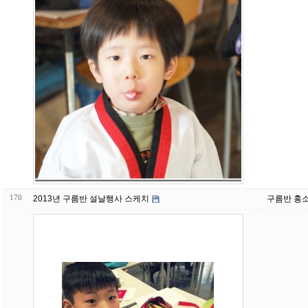
170
2013년 구름반 설날행사 스케치
구름반 홍