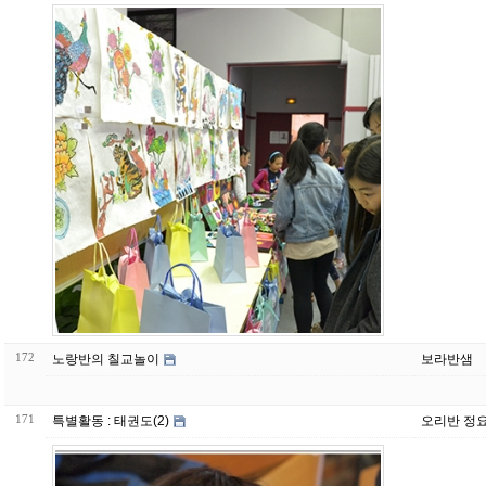
172
노랑반의 칠교놀이
보라반샘
171
특별활동 : 태권도(2)
오리반 정