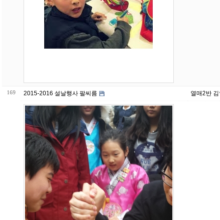
169
2015-2016 설날행사 팔씨름
열매2반 