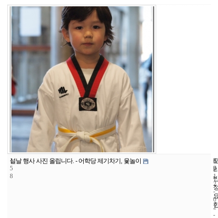
1
6
2
설날 행사 사진 올립니다. - 어학당 제기차기, 윷놀이
5
7
0
8
1
2
-
0
2
-