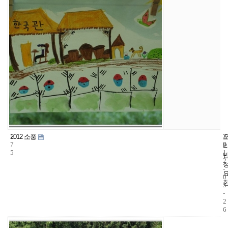
1
7
2
2012 소풍
7
0
0
5
1
2
-
0
5
-
2
6