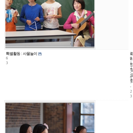
1
4
2
특별활동 : 사물놀이
6
0
0
3
1
2
-
0
3
-
2
3