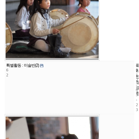
1
4
2
특별활동 : 미술반(2)
6
1
0
2
1
2
-
0
3
-
2
3