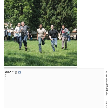
1
5
2
2012 소풍
7
8
0
4
1
2
-
0
5
-
2
6