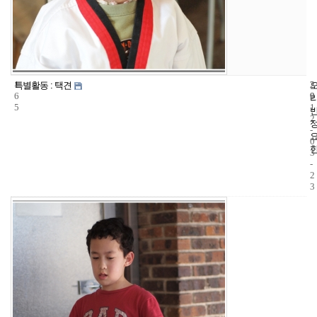
1
2
2
특별활동 : 택견
6
9
0
5
1
2
-
0
3
-
2
3