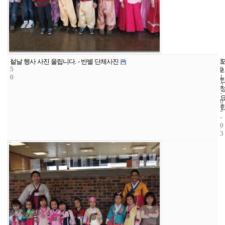
1
5
2
설날 행사 사진 올립니다. - 반별 단체사진
5
5
0
0
1
2
-
0
2
-
0
3