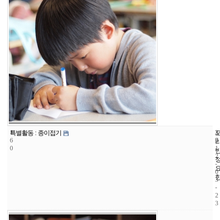
1
3
2
특별활동 : 종이접기
6
7
0
0
1
2
-
0
3
-
2
3