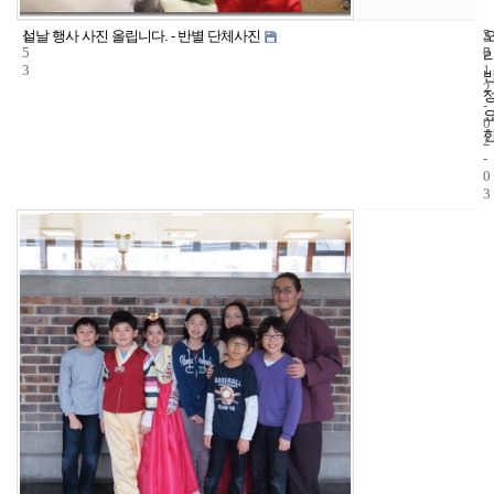
1
5
2
설날 행사 사진 올립니다. - 반별 단체사진
5
7
0
3
1
2
-
0
2
-
0
3