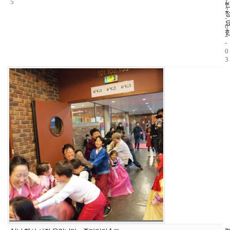
5
1
2
-
0
2
-
0
3