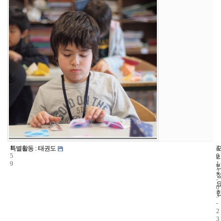
1
4
2
특별활동 : 태권도
5
0
0
9
1
2
-
0
3
-
2
3