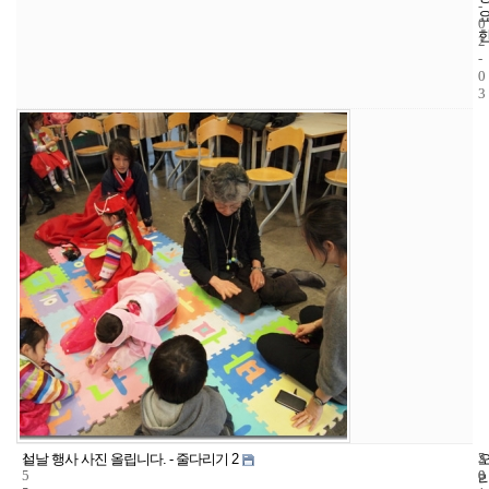
-
0
2
-
0
3
1
5
2
설날 행사 사진 올립니다. - 줄다리기 2
5
0
0