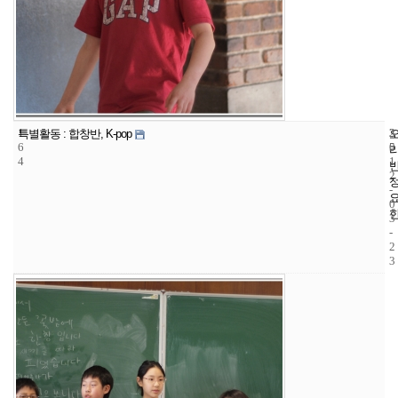
1
3
2
특별활동 : 합창반, K-pop
6
5
0
4
1
2
-
0
3
-
2
3