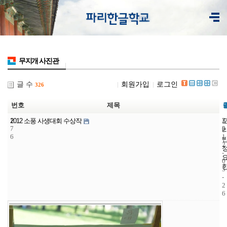
무지개 사진관
글 수
회원가입
로그인
326
번호
제목
1
7
2
2012 소풍 사생대회 수상작
7
5
0
6
1
2
-
0
5
-
2
6