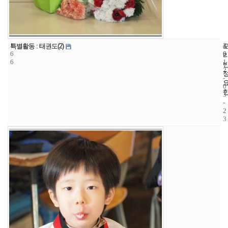
1
4
2
특별활동 : 태권도(2)
6
6
0
6
1
2
-
0
3
-
2
3