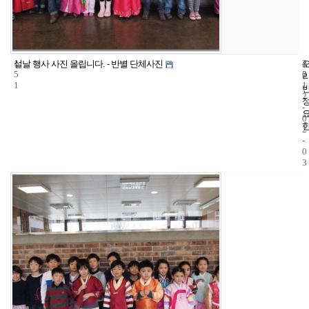
1
4
2
설날 행사 사진 올립니다. - 반별 단체사진
5
2
0
1
1
2
-
0
2
-
0
3