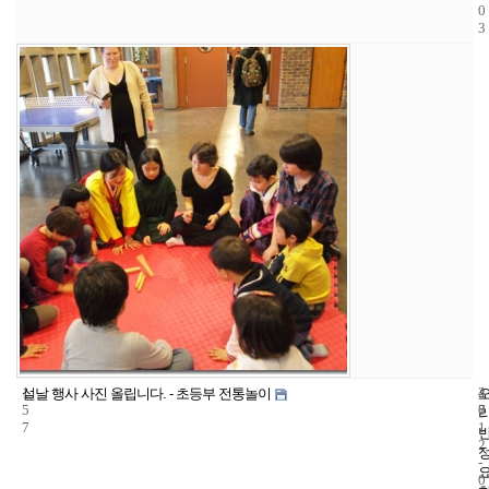
0
3
1
4
2
설날 행사 사진 올립니다. - 초등부 전통놀이
5
7
0
7
1
2
-
0