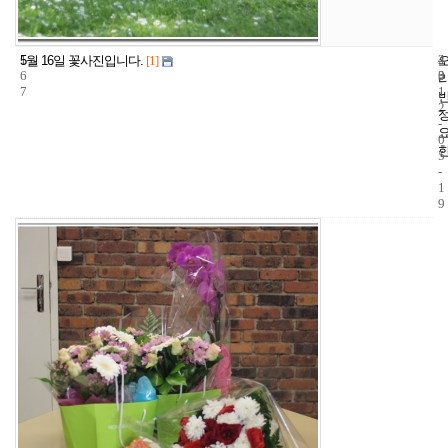
1
4
2
5월 16일 꽃사진입니다.
[1]
6
3
0
7
1
2
-
0
5
-
1
9