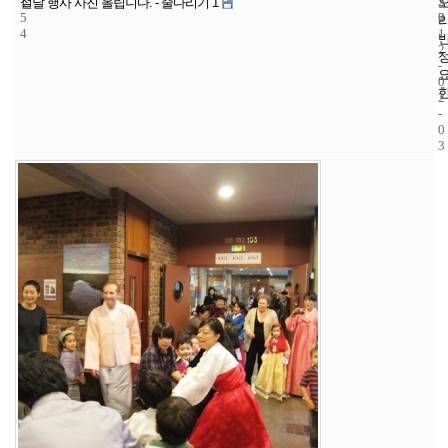
1
5
2
설날 행사 사진 올립니다. - 줄다리기 1
5
2
0
4
1
2
-
0
2
-
0
3