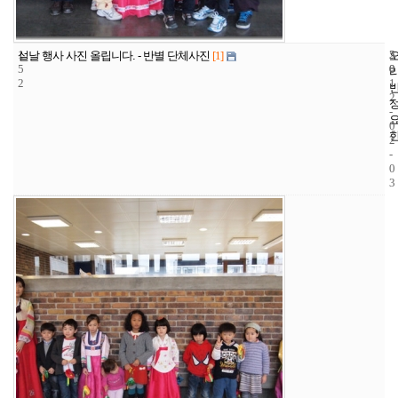
1
5
2
설날 행사 사진 올립니다. - 반별 단체사진
[1]
5
0
0
2
1
2
-
0
2
-
0
3