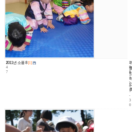
1
1
2
2011년 소풍 8
[1]
4
2
0
7
8
1
1
-
0
5
-
3
0