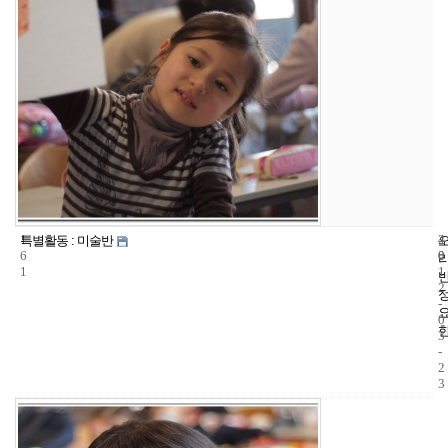
1
4
2
특별활동 : 미술반
6
0
0
1
1
2
-
0
3
-
2
3