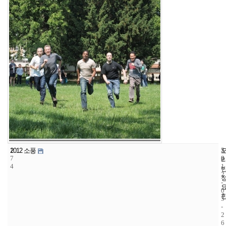
1
5
2
2012 소풍
7
8
0
4
1
2
-
0
5
-
2
6