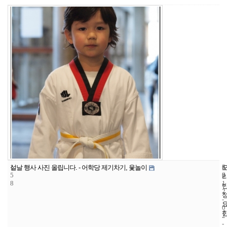
1
6
2
설날 행사 사진 올립니다. - 어학당 제기차기, 윷놀이
5
7
0
8
1
2
-
0
2
-