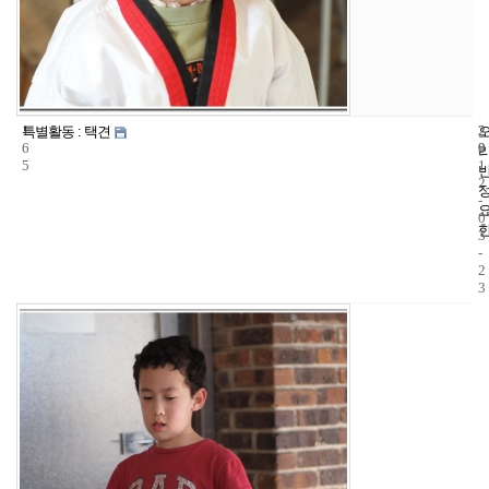
1
2
2
특별활동 : 택견
6
9
0
5
1
2
-
0
3
-
2
3