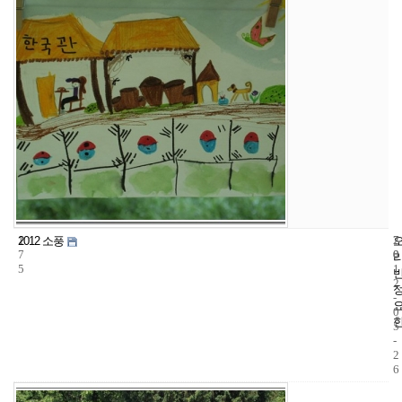
1
7
2
2012 소풍
7
0
0
5
1
2
-
0
5
-
2
6