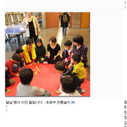
0
3
1
4
2
설날 행사 사진 올립니다. - 초등부 전통놀이
5
7
0
7
1
2
-
0