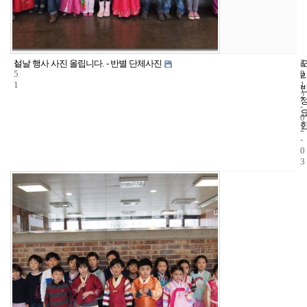
1
4
2
설날 행사 사진 올립니다. - 반별 단체사진
5
2
0
1
1
2
-
0
2
-
0
3