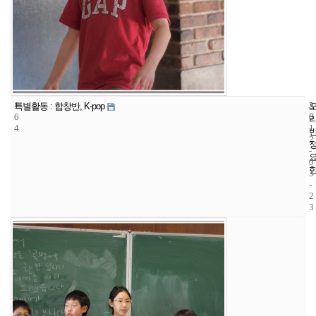
1
3
2
특별활동 : 합창반, K-pop
6
5
0
4
1
2
-
0
3
-
2
3