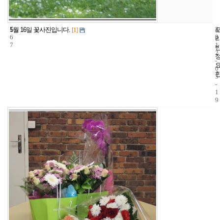
1
4
2
5월 16일 꽃사진입니다.
[1]
6
3
0
7
1
2
-
0
5
-
1
9