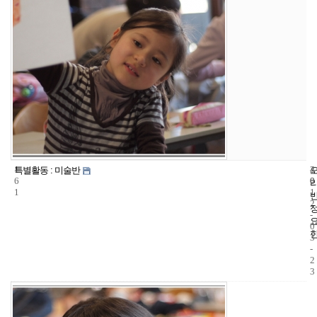
1
4
2
특별활동 : 미술반
6
0
0
1
1
2
-
0
3
-
2
3