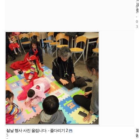
-
0
2
-
0
3
1
5
2
설날 행사 사진 올립니다. - 줄다리기 2
5
0
0