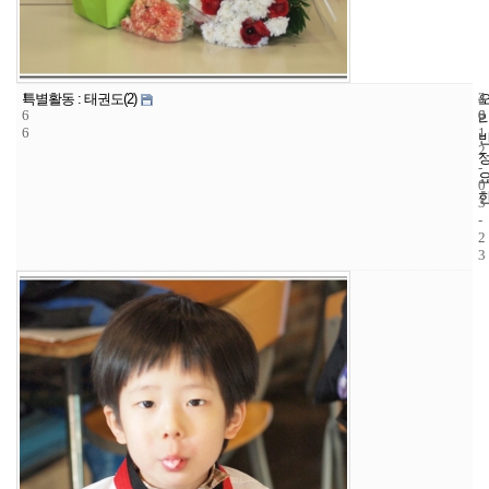
1
4
2
특별활동 : 태권도(2)
6
6
0
6
1
2
-
0
3
-
2
3