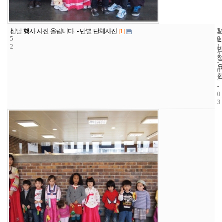
1
5
2
설날 행사 사진 올립니다. - 반별 단체사진
[1]
5
0
0
2
1
2
-
0
2
-
0
3