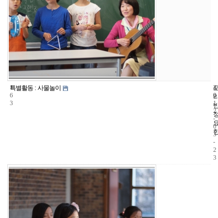
1
4
2
특별활동 : 사물놀이
6
0
0
3
1
2
-
0
3
-
2
3