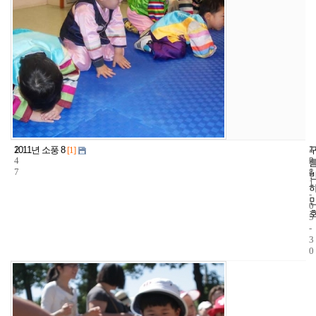
1
1
2
2011년 소풍 8
[1]
4
2
0
7
8
1
1
-
0
5
-
3
0