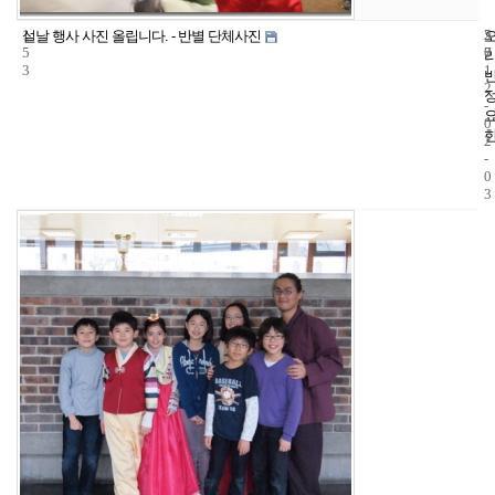
1
5
2
설날 행사 사진 올립니다. - 반별 단체사진
5
7
0
3
1
2
-
0
2
-
0
3