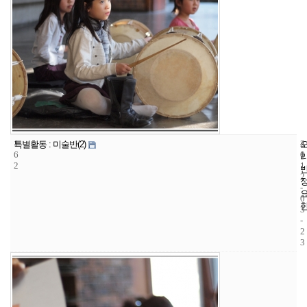
1
4
2
특별활동 : 미술반(2)
6
1
0
2
1
2
-
0
3
-
2
3