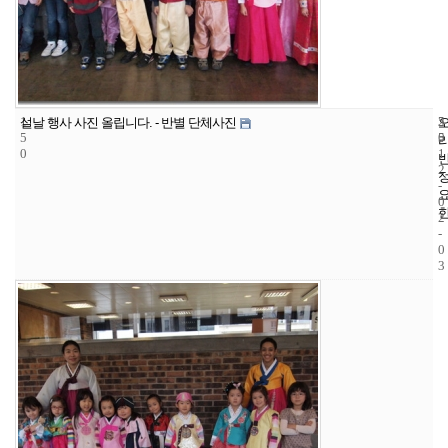
1
5
2
설날 행사 사진 올립니다. - 반별 단체사진
5
5
0
0
1
2
-
0
2
-
0
3