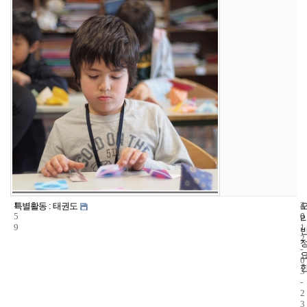
1
4
2
특별활동 : 태권도
5
0
0
9
1
2
-
0
3
-
2
3