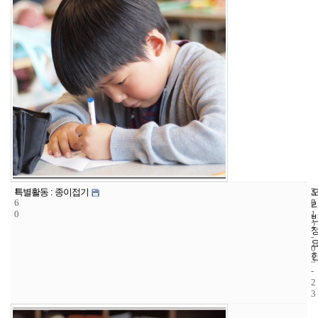
1
3
2
특별활동 : 종이접기
6
7
0
0
1
2
-
0
3
-
2
3