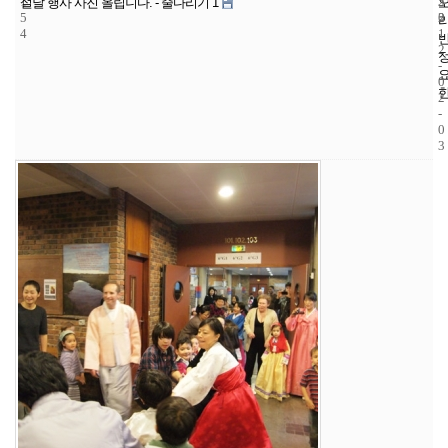
1
5
2
설날 행사 사진 올립니다. - 줄다리기 1
5
2
0
4
1
2
-
0
2
-
0
3