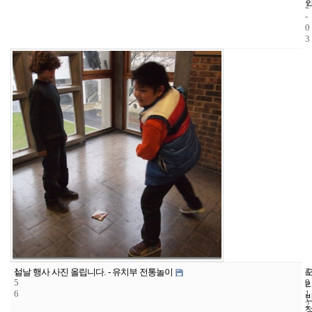
2
-
0
3
1
4
2
설날 행사 사진 올립니다. - 유치부 전통놀이
5
9
0
6
1
2