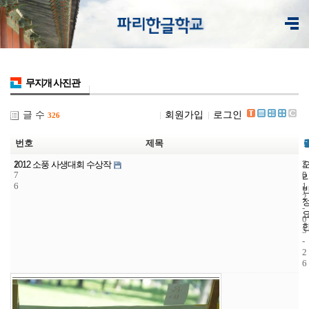
무지개 사진관
글 수
회원가입
로그인
326
번호
제목
1
7
2
2012 소풍 사생대회 수상작
7
5
0
6
1
2
-
0
5
-
2
6