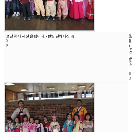
1
5
2
설날 행사 사진 올립니다. - 반별 단체사진
5
5
0
0
1
2
-
0
2
-
0
3