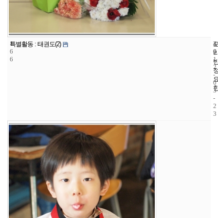
1
4
2
특별활동 : 태권도(2)
6
6
0
6
1
2
-
0
3
-
2
3