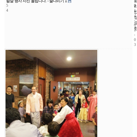
1
5
2
설날 행사 사진 올립니다. - 줄다리기 1
5
2
0
4
1
2
-
0
2
-
0
3