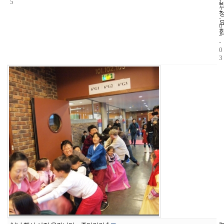
5
1
2
-
0
2
-
0
3