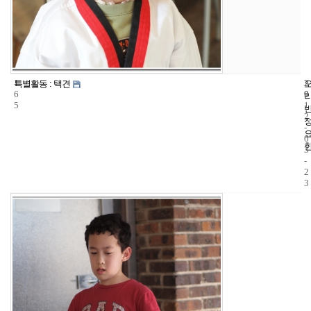
1
2
2
특별활동 : 택견
6
9
0
5
1
2
-
0
3
-
2
3