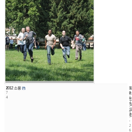
1
5
2
2012 소풍
7
8
0
4
1
2
-
0
5
-
2
6