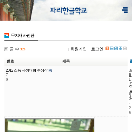
무지개 사진관
글 수
회원가입
로그인
326
번호
제목
1
7
2
2012 소풍 사생대회 수상작
7
5
0
6
1
2
-
0
5
-
2
6