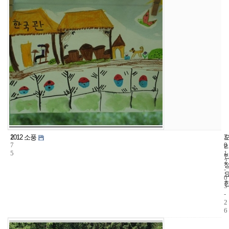
1
7
2
2012 소풍
7
0
0
5
1
2
-
0
5
-
2
6