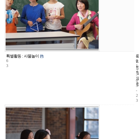
1
4
2
특별활동 : 사물놀이
6
0
0
3
1
2
-
0
3
-
2
3