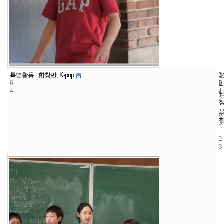
1
3
2
특별활동 : 합창반, K-pop
6
5
0
4
1
2
-
0
3
-
2
3