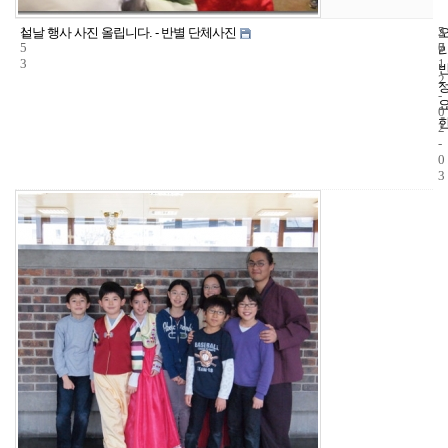
1
5
2
설날 행사 사진 올립니다. - 반별 단체사진
5
7
0
3
1
2
-
0
2
-
0
3