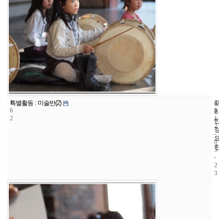
1
4
2
특별활동 : 미술반(2)
6
1
0
2
1
2
-
0
3
-
2
3