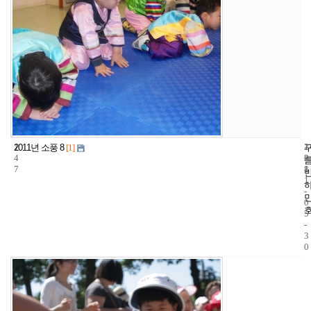
1
1
2
2011년 소풍 8
[1]
4
2
0
7
8
1
1
-
0
5
-
3
0