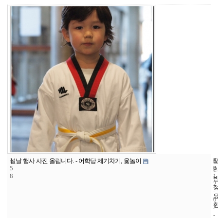
1
6
2
설날 행사 사진 올립니다. - 어학당 제기차기, 윷놀이
5
7
0
8
1
2
-
0
2
-