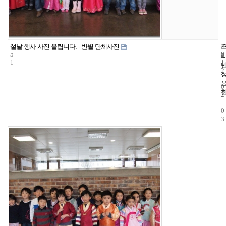
1
4
2
설날 행사 사진 올립니다. - 반별 단체사진
5
2
0
1
1
2
-
0
2
-
0
3