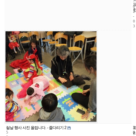
-
0
2
-
0
3
1
5
2
설날 행사 사진 올립니다. - 줄다리기 2
5
0
0