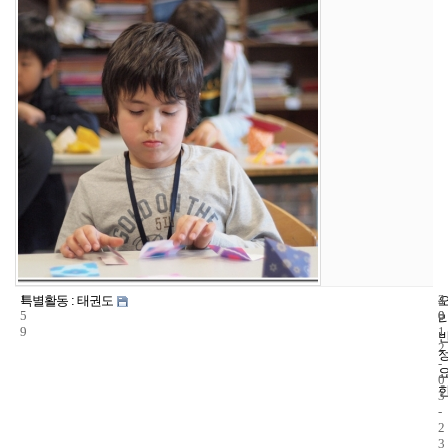
1
4
2
특별활동 : 태권도
5
0
0
9
1
2
-
0
3
-
2
3