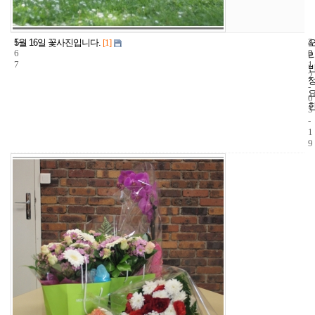
1
4
2
5월 16일 꽃사진입니다.
[1]
6
3
0
7
1
2
-
0
5
-
1
9