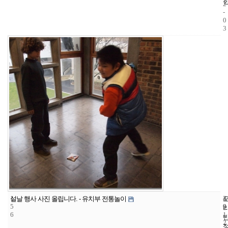
2
-
0
3
1
4
2
설날 행사 사진 올립니다. - 유치부 전통놀이
5
9
0
6
1
2