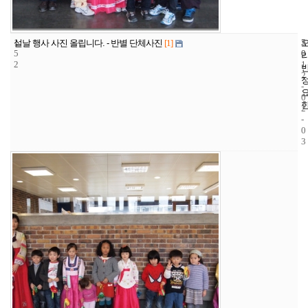
1
5
2
설날 행사 사진 올립니다. - 반별 단체사진
[1]
5
0
0
2
1
2
-
0
2
-
0
3