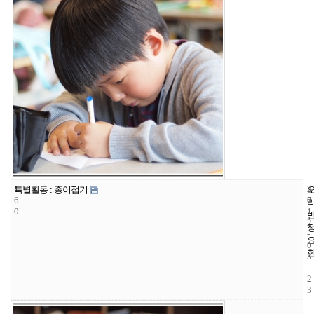
1
3
2
특별활동 : 종이접기
6
7
0
0
1
2
-
0
3
-
2
3