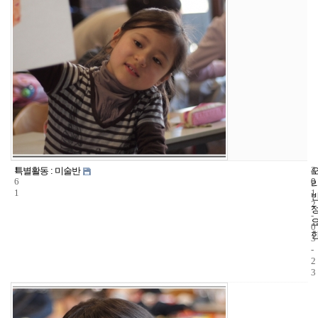
1
4
2
특별활동 : 미술반
6
0
0
1
1
2
-
0
3
-
2
3