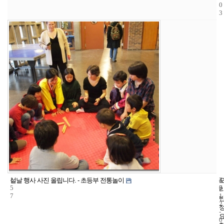
0
3
1
4
2
설날 행사 사진 올립니다. - 초등부 전통놀이
5
7
0
7
1
2
-
0