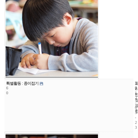
1
3
2
특별활동 : 종이접기
6
7
0
0
1
2
-
0
3
-
2
3