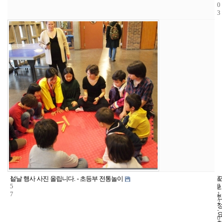
0
3
1
4
2
설날 행사 사진 올립니다. - 초등부 전통놀이
5
7
0
7
1
2
-
0