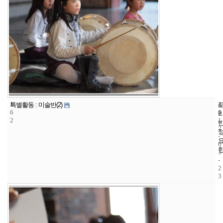
1
4
2
특별활동 : 미술반(2)
6
1
0
2
1
2
-
0
3
-
2
3