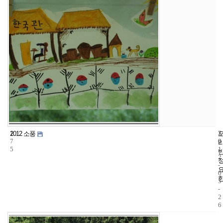
1
7
2
2012 소풍
7
0
0
5
1
2
-
0
5
-
2
6