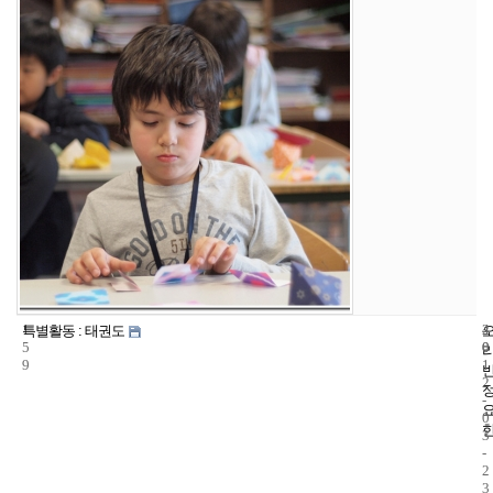
1
4
2
특별활동 : 태권도
5
0
0
9
1
2
-
0
3
-
2
3