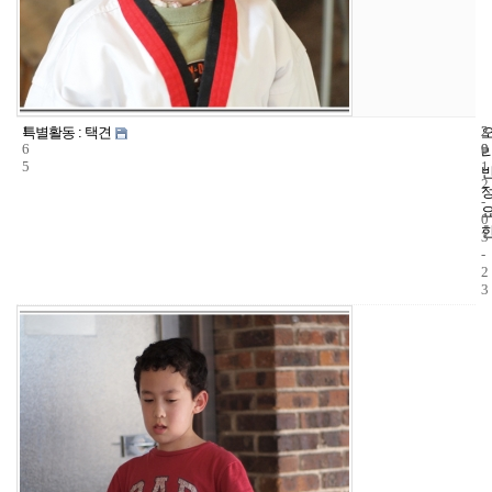
1
2
2
특별활동 : 택견
6
9
0
5
1
2
-
0
3
-
2
3