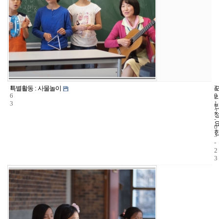
1
4
2
특별활동 : 사물놀이
6
0
0
3
1
2
-
0
3
-
2
3