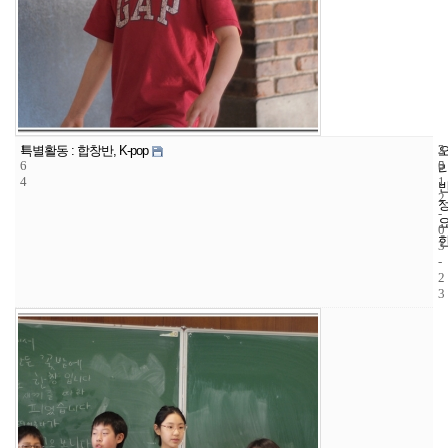
1
3
2
특별활동 : 합창반, K-pop
6
5
0
4
1
2
-
0
3
-
2
3