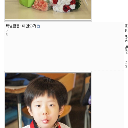
1
4
2
특별활동 : 태권도(2)
6
6
0
6
1
2
-
0
3
-
2
3