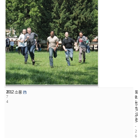
1
5
2
2012 소풍
7
8
0
4
1
2
-
0
5
-
2
6