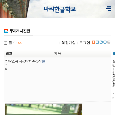
무지개 사진관
글 수
회원가입
로그인
326
번호
제목
1
7
2
2012 소풍 사생대회 수상작
7
5
0
6
1
2
-
0
5
-
2
6