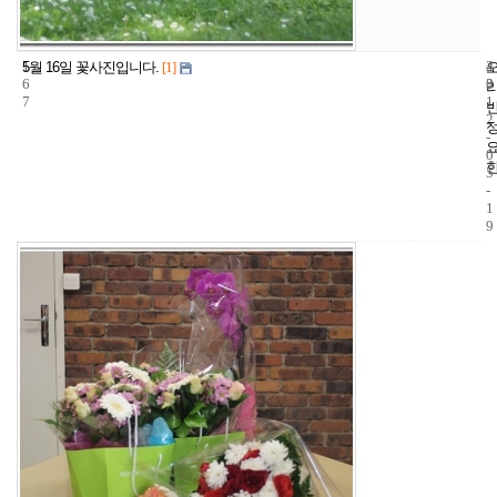
1
4
2
5월 16일 꽃사진입니다.
[1]
6
3
0
7
1
2
-
0
5
-
1
9