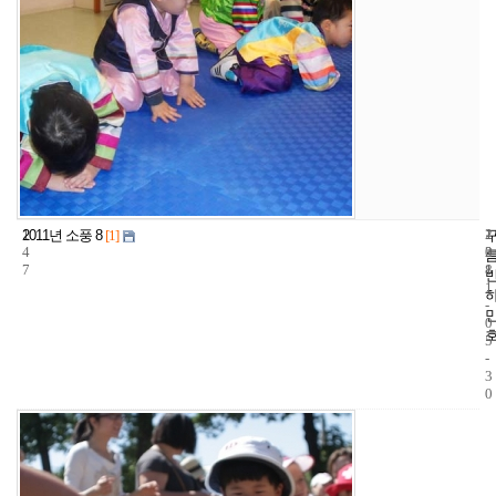
1
1
2
2011년 소풍 8
[1]
4
2
0
7
8
1
1
-
0
5
-
3
0