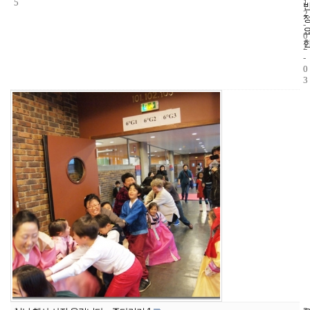
5
1
2
-
0
2
-
0
3