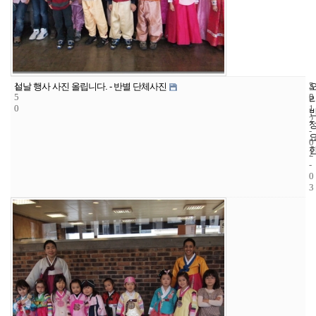
1
5
2
설날 행사 사진 올립니다. - 반별 단체사진
5
5
0
0
1
2
-
0
2
-
0
3