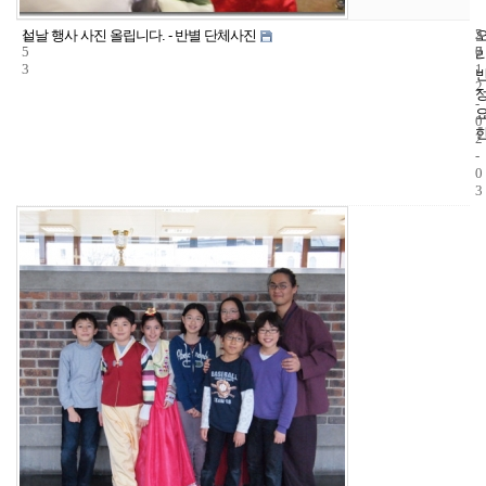
1
5
2
설날 행사 사진 올립니다. - 반별 단체사진
5
7
0
3
1
2
-
0
2
-
0
3