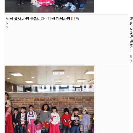
1
5
2
설날 행사 사진 올립니다. - 반별 단체사진
[1]
5
0
0
2
1
2
-
0
2
-
0
3