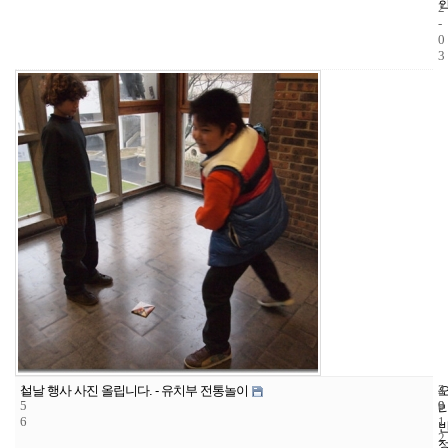
2
-
0
3
1
4
2
설날 행사 사진 올립니다. - 유치부 전통놀이
5
9
0
6
1
2