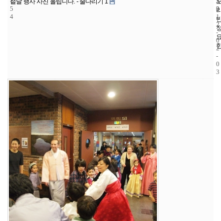
1
5
2
설날 행사 사진 올립니다. - 줄다리기 1
5
2
0
4
1
2
-
0
2
-
0
3