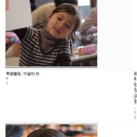
1
4
2
특별활동 : 미술반
6
0
0
1
1
2
-
0
3
-
2
3