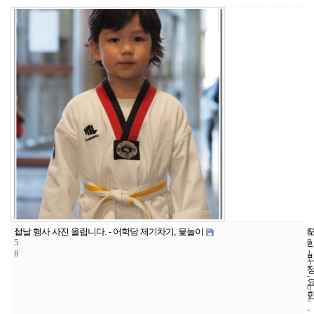
1
6
2
설날 행사 사진 올립니다. - 어학당 제기차기, 윷놀이
5
7
0
8
1
2
-
0
2
-