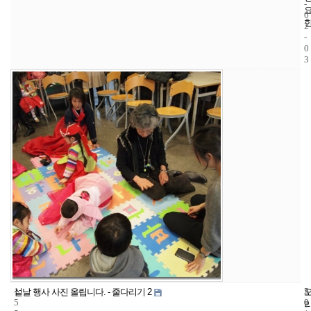
-
0
2
-
0
3
1
5
2
설날 행사 사진 올립니다. - 줄다리기 2
5
0
0