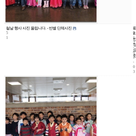
1
4
2
설날 행사 사진 올립니다. - 반별 단체사진
5
2
0
1
1
2
-
0
2
-
0
3