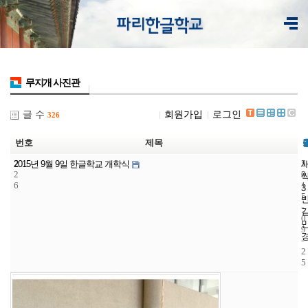
무지개 사진관
글 수
회원가입
로그인
326
번호
제목
2
5
2
2015년 9월 9일 한글학교 개학식
2
3
0
6
1
3
5
-
0
9
-
2
5