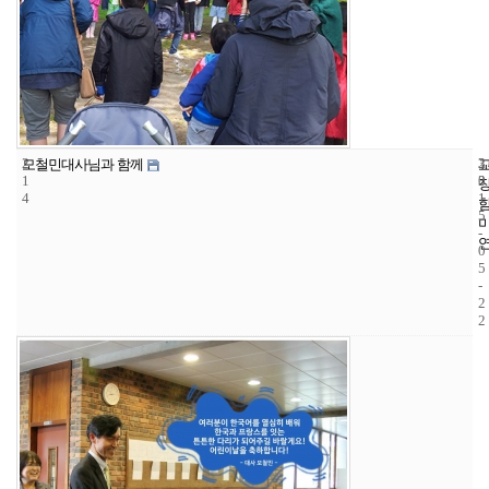
2
3
2
모철민대사님과 함께
1
3
0
4
1
5
-
0
5
-
2
2