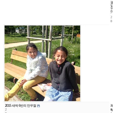
-
0
5
-
2
8
2
1
2
2015 새싹 6반의 만우절
2
8
0