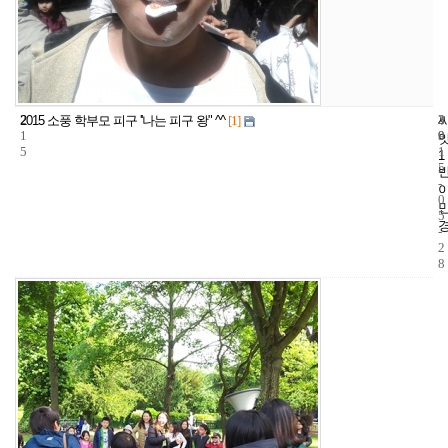
2
3
2
2015 소풍 학부모 피구 ''나는 피구 왕" ^^
[1]
1
9
0
5
1
1
5
-
0
5
-
2
8