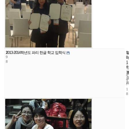
1
9
2
2013-2014학년도 파리 한글 학교 입학식
9
9
0
8
1
1
3
-
0
9
-
1
8