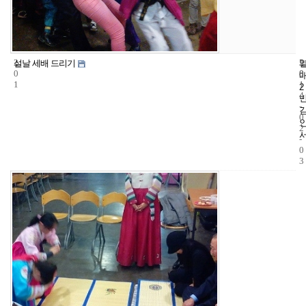
2
5
2
설날 세배 드리기
0
8
0
1
1
2
4
-
0
2
-
0
3