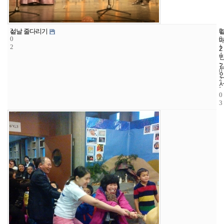
2
6
2
설날 줄다리기
0
6
0
2
1
2
4
-
0
2
-
0
3