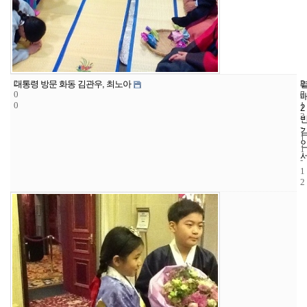
2
8
2
대통령 방문 화동 김관우, 최노아
0
7
0
0
1
2
3
-
1
1
-
1
2