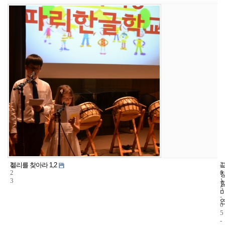
2
4
2
젤리를 찾아라 1,2
2
1
0
3
1
5
-
0
5
-