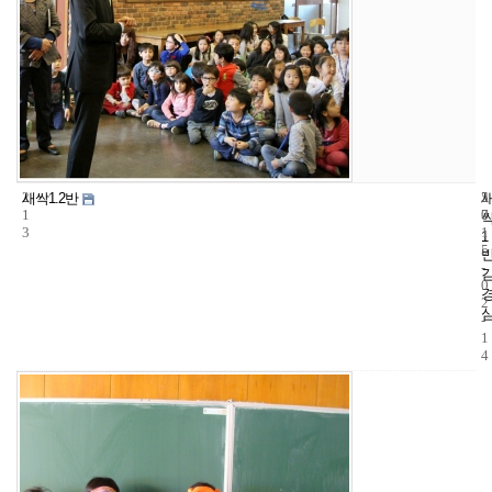
2
5
2
새싹1.2반
1
7
0
3
1
1
5
-
0
2
-
1
4