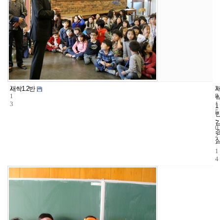
2
5
2
새싹1.2반
1
7
0
3
1
1
5
-
0
2
-
1
4