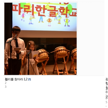
2
4
2
젤리를 찾아라 1,2
2
1
0
3
1
5
-
0
5
-