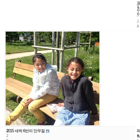
-
0
5
-
2
8
2
1
2
2015 새싹 6반의 만우절
2
8
0