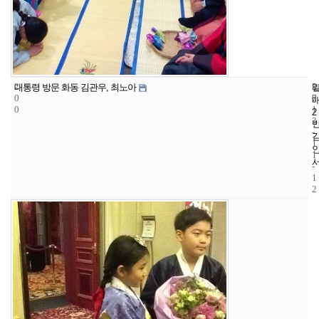
2
8
2
대통령 방문 화동 김관우, 최노아
0
7
0
0
1
2
3
-
1
1
-
1
2