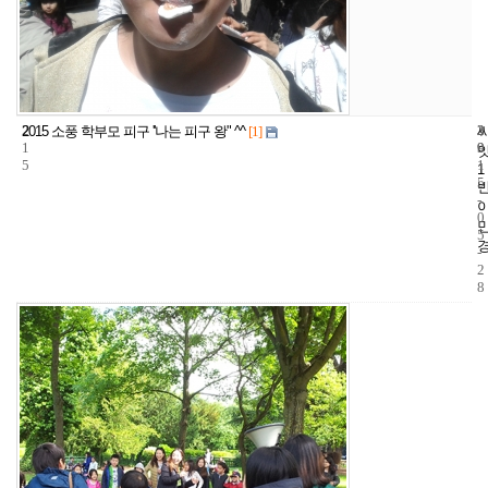
2
3
2
2015 소풍 학부모 피구 ''나는 피구 왕" ^^
[1]
1
9
0
5
1
1
5
-
0
5
-
2
8