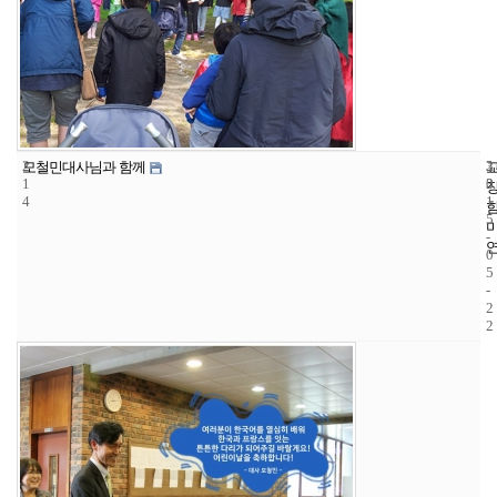
2
3
2
모철민대사님과 함께
1
3
0
4
1
5
-
0
5
-
2
2