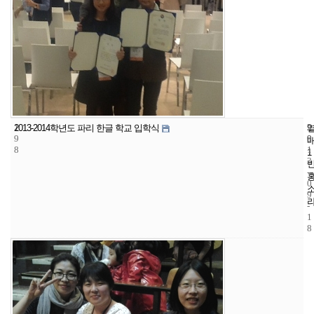
1
9
2
2013-2014학년도 파리 한글 학교 입학식
9
9
0
8
1
1
3
-
0
9
-
1
8