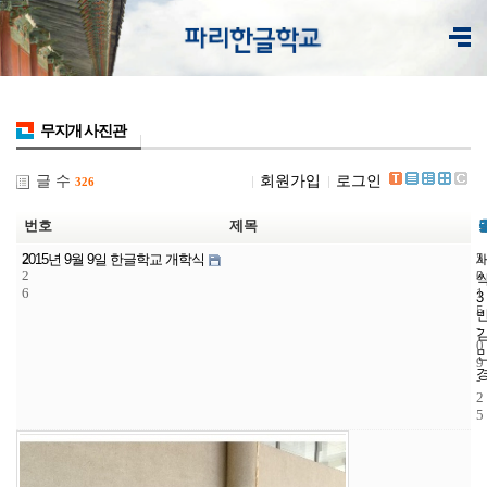
무지개 사진관
글 수
회원가입
로그인
326
번호
제목
2
5
2
2015년 9월 9일 한글학교 개학식
2
3
0
6
1
3
5
-
0
9
-
2
5