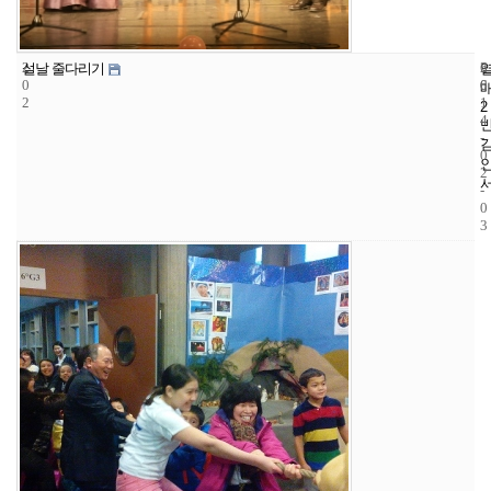
2
6
2
설날 줄다리기
0
6
0
2
1
2
4
-
0
2
-
0
3