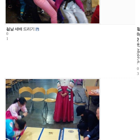
2
5
2
설날 세배 드리기
0
8
0
1
1
2
4
-
0
2
-
0
3