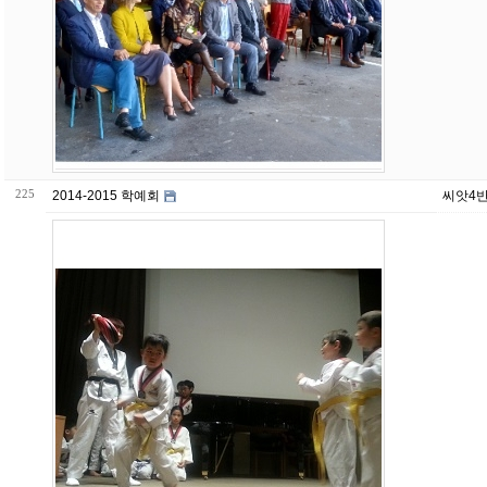
225
2014-2015 학예회
씨앗4반