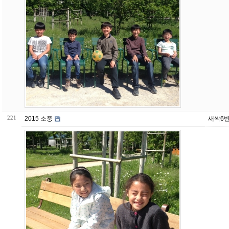
221
2015 소풍
새싹6반