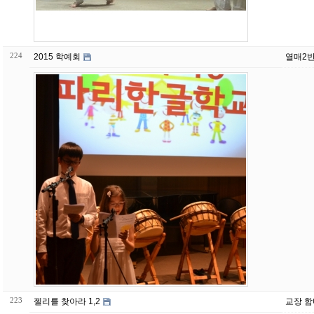
224
2015 학예회
열매2반
223
젤리를 찾아라 1,2
교장 