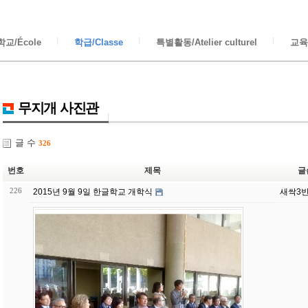
교/École
학급/Classe
특별활동/Atelier culturel
교육/
무지개 사진관
글 수
326
번호
제목
글
226
2015년 9월 9일 한글학교 개학식
새싹3반