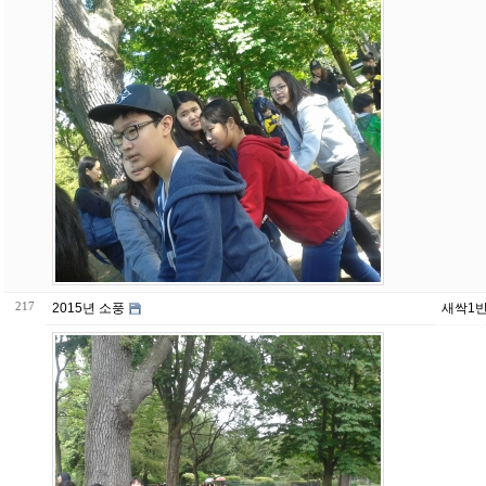
217
2015년 소풍
새싹1반