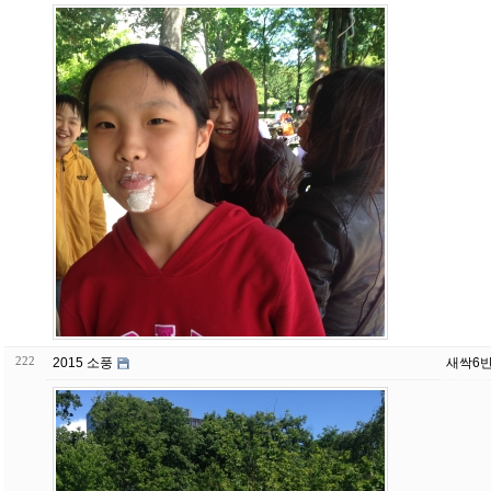
222
2015 소풍
새싹6반