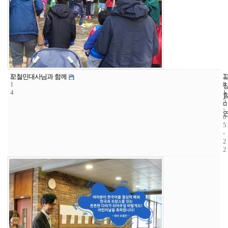
2
3
2
모철민대사님과 함께
1
3
0
4
1
5
-
0
5
-
2
2