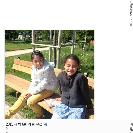
-
0
5
-
2
8
2
1
2
2015 새싹 6반의 만우절
2
8
0