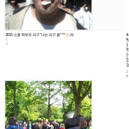
2
3
2
2015 소풍 학부모 피구 ''나는 피구 왕" ^^
[1]
1
9
0
5
1
1
5
-
0
5
-
2
8