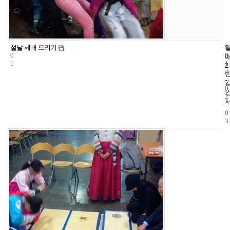
2
5
2
설날 세배 드리기
0
8
0
1
1
2
4
-
0
2
-
0
3