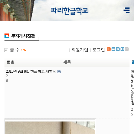
무지개 사진관
글 수
회원가입
로그인
326
번호
제목
2
5
2
2015년 9월 9일 한글학교 개학식
2
3
0
6
1
3
5
-
0
9
-
2
5