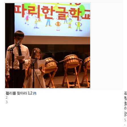
2
4
2
젤리를 찾아라 1,2
2
1
0
3
1
5
-
0
5
-