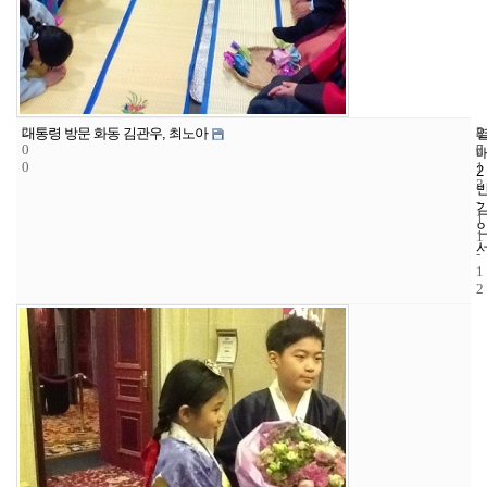
2
8
2
대통령 방문 화동 김관우, 최노아
0
7
0
0
1
2
3
-
1
1
-
1
2