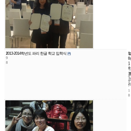
1
9
2
2013-2014학년도 파리 한글 학교 입학식
9
9
0
8
1
1
3
-
0
9
-
1
8