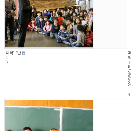
2
5
2
새싹1.2반
1
7
0
3
1
1
5
-
0
2
-
1
4