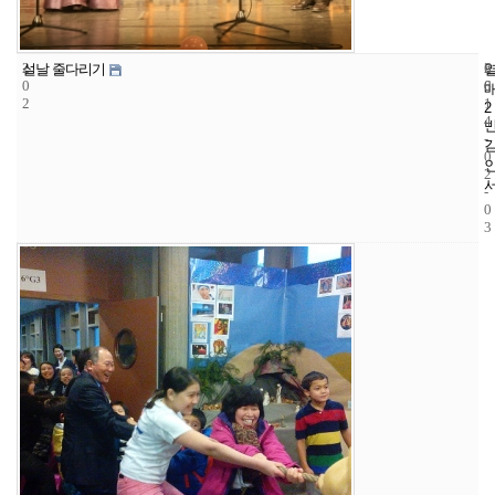
2
6
2
설날 줄다리기
0
6
0
2
1
2
4
-
0
2
-
0
3