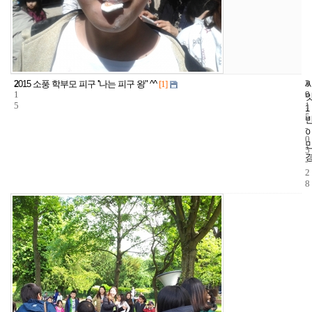
2
3
2
2015 소풍 학부모 피구 ''나는 피구 왕" ^^
[1]
1
9
0
5
1
1
5
-
0
5
-
2
8