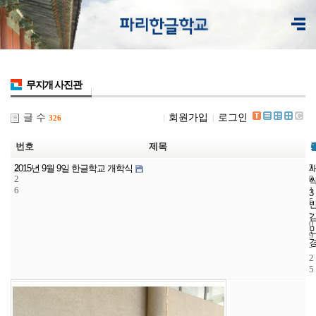
무지개 사진관
글 수
회원가입
로그인
326
번호
제목
2
5
2
2015년 9월 9일 한글학교 개학식
2
3
0
6
1
3
5
-
0
9
-
2
5