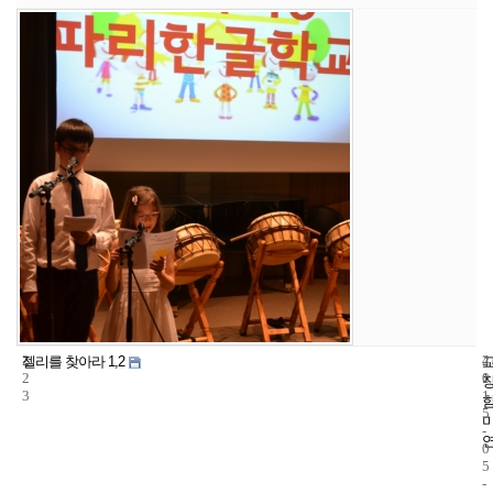
2
4
2
젤리를 찾아라 1,2
2
1
0
3
1
5
-
0
5
-