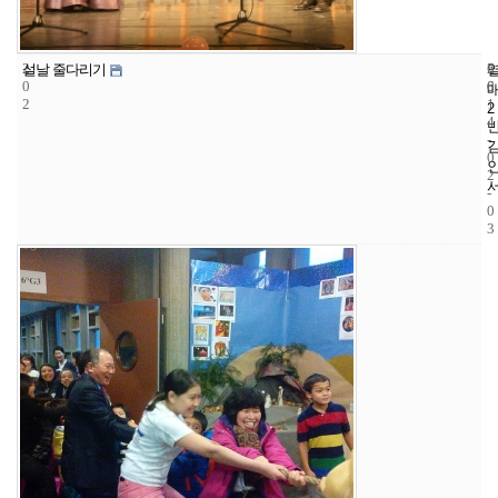
2
6
2
설날 줄다리기
0
6
0
2
1
2
4
-
0
2
-
0
3