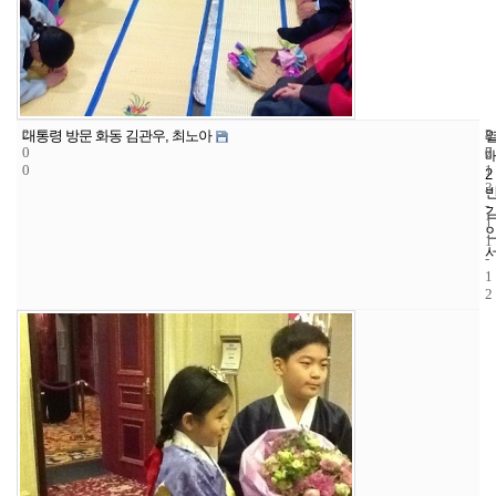
2
8
2
대통령 방문 화동 김관우, 최노아
0
7
0
0
1
2
3
-
1
1
-
1
2