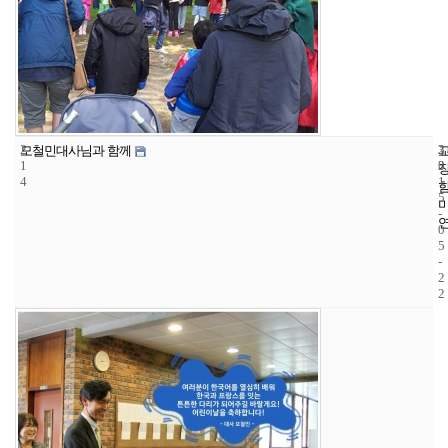
2
3
2
모철민대사님과 함께
1
3
0
4
1
5
-
0
5
-
2
2