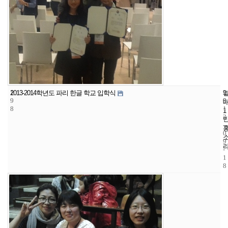
1
9
2
2013-2014학년도 파리 한글 학교 입학식
9
9
0
8
1
1
3
-
0
9
-
1
8