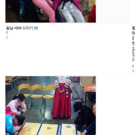
2
5
2
설날 세배 드리기
0
8
0
1
1
2
4
-
0
2
-
0
3