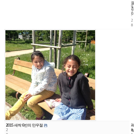
-
0
5
-
2
8
2
1
2
2015 새싹 6반의 만우절
2
8
0