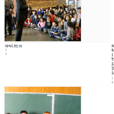
2
5
2
새싹1.2반
1
7
0
3
1
1
5
-
0
2
-
1
4