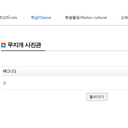
교/École
학급/Classe
특별활동/Atelier culturel
교육/
무지개 사진관
태그 (
1
)
설
돌아가기