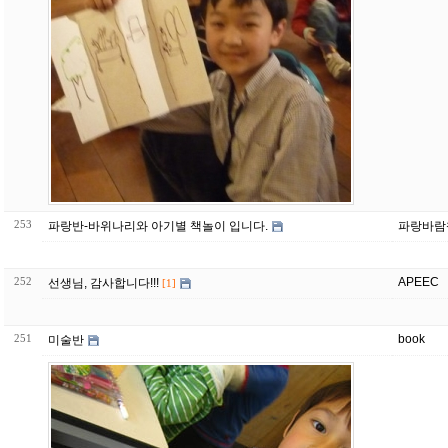
253
파랑반-바위나리와 아기별 책놀이 입니다.
파랑바람
252
APEEC
선생님, 감사합니다!!!
[1]
251
book
미술반