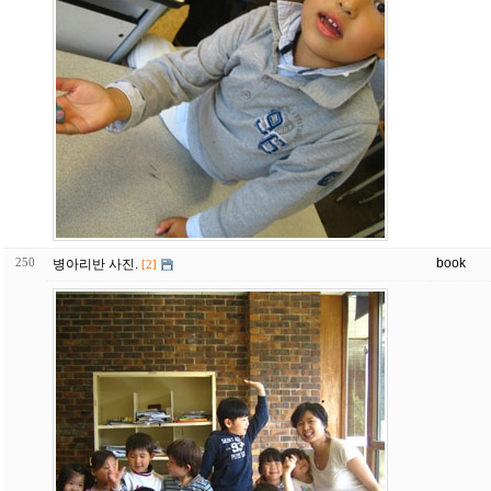
250
book
병아리반 사진.
[2]