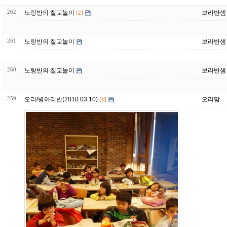
262
노랑반의 칠교놀이
보라반샘
[2]
261
노랑반의 칠교놀이
보라반샘
260
노랑반의 칠교놀이
보라반샘
259
오리/병아리반(2010.03.10)
오리맘
[1]