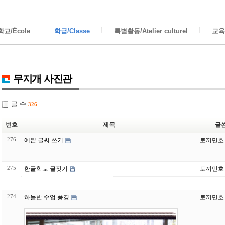
교/École
학급/Classe
특별활동/Atelier culturel
교육/
무지개 사진관
글 수
326
번호
제목
글
276
예쁜 글씨 쓰기
토끼민호
275
한글학교 글짓기
토끼민호
274
하늘반 수업 풍경
토끼민호