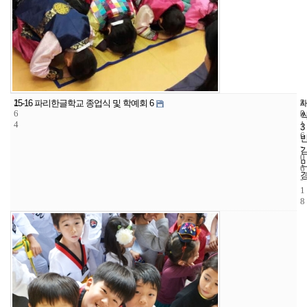
2
8
2
15-16 파리한글학교 종업식 및 학예회 6
6
2
0
4
1
3
6
-
0
6
-
1
8