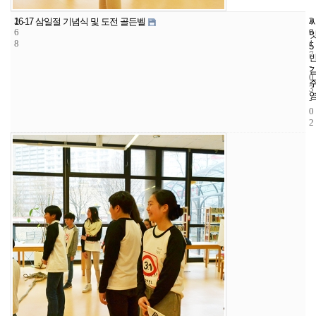
2
2
2
16-17 삼일절 기념식 및 도전 골든벨
6
9
0
8
1
5
7
-
0
3
-
0
2