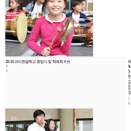
2
5
2
15-16 파리한글학교 종업식 및 학예회 4
6
1
0
2
1
3
6
-
0
6
-
1
8