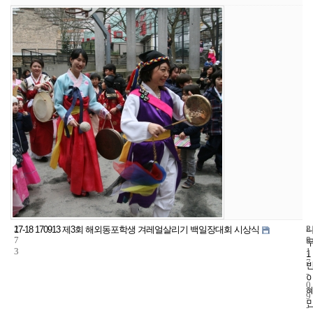
2
8
2
17-18 170913 제3회 해외동포학생 겨레얼살리기 백일장대회 시상식
7
5
0
3
1
1
7
-
0
9
-