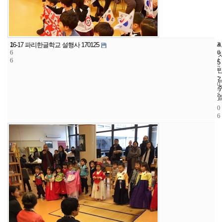
2
4
2
16-17 파리한글학교 설행사 170125
6
6
0
6
1
5
7
-
0
2
-
0
6