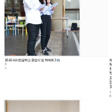
2
3
2
15-16 파리한글학교 종업식 및 학예회 3
6
5
0
1
1
3
6
-
0
6
-
1
8