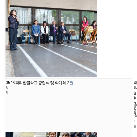
2
4
2
15-16 파리한글학교 종업식 및 학예회 2
6
5
0
0
1
3
6
-
0
6
-
1
6