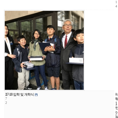
1
4
2
3
2
17-18 입학 및 개학식
7
5
0
2
1
1
7
-
0