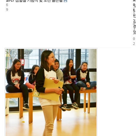
16-17 삼일절 기념식 및 도전 골든벨
6
7
0
9
1
5
7
-
0
3
-
0
2