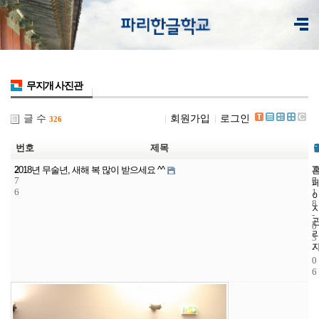
무지개 사진관
글 수
회원가입
로그인
326
번호
제목
2
7
2
2018년 무술년, 새해 복 많이 받으세요 ^^
7
7
0
6
1
8
-
0
3
-
0
6