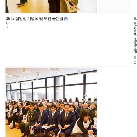
2
5
2
16-17 삼일절 기념식 및 도전 골든벨
6
1
0
7
1
5
7
-
0
3
-
0
2