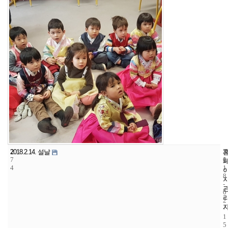
2
5
2
2018.2.14. 설날
7
1
0
4
1
8
-
0
2
-
1
5