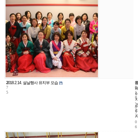
2
6
2
2018.2.14. 설날행사 유치부 모습
7
5
0
5
1
8
-
0
3
-
0
6