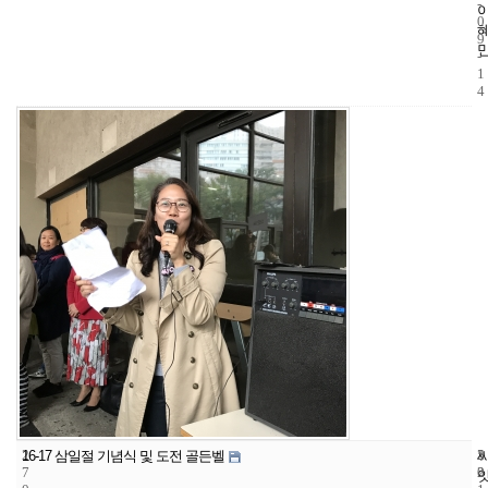
-
0
9
-
1
4
2
5
2
16-17 삼일절 기념식 및 도전 골든벨
7
2
0