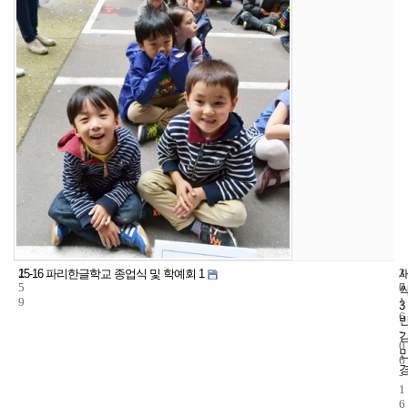
2
3
2
15-16 파리한글학교 종업식 및 학예회 1
5
7
0
9
1
3
6
-
0
6
-
1
6