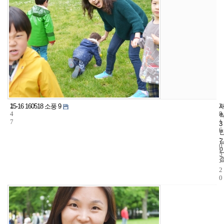
2
3
2
15-16 160518 소풍 9
4
2
0
7
1
3
6
-
0
5
-
2
0