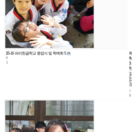
2
5
2
15-16 파리한글학교 종업식 및 학예회 5
6
4
0
3
1
3
6
-
0
6
-
1
8