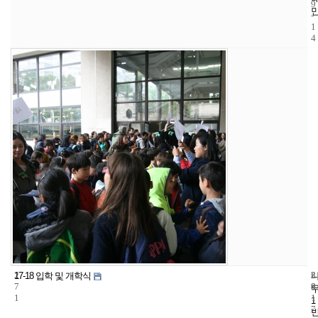
9
-
1
4
2
3
2
17-18 입학 및 개학식
7
8
0
1
1
1
7